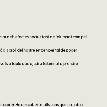
enciar dels efectes nocius tant de l'alumnat com pel
ó al soroll del nostre entorn per tal de poder
ivells a l'aula que ajudi a l'alumnat a prendre
l carrer. He descobert molts sons que no sabia