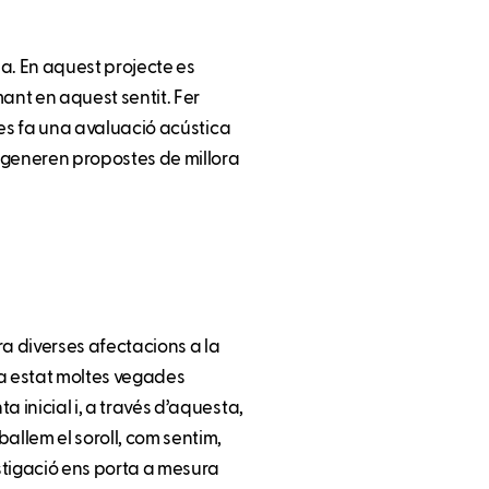
a. En aquest projecte es
umant en aquest sentit. Fer
, es fa una avaluació acústica
s generen propostes de millora
era diverses afectacions a la
ha estat moltes vegades
a inicial i, a través d’aquesta,
allem el soroll, com sentim,
stigació ens porta a mesura