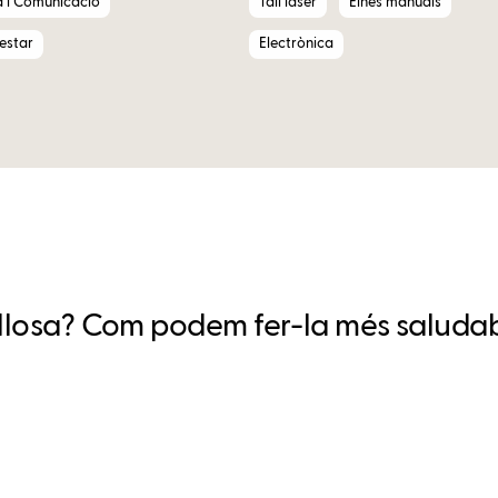
a i Comunicació
Tall làser
Eines manuals
nestar
Electrònica
ollosa? Com podem fer-la més saludabl