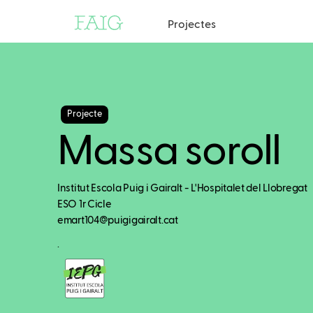
Projectes
Projecte
Massa soroll
Institut Escola Puig i Gairalt - L'Hospitalet del Llobregat
ESO 1r Cicle
emart104@puigigairalt.cat
.