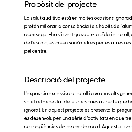
Propòsit del projecte
La salut auditiva està en moltes ocasions ignorad
pretén millorar la consciència i els hàbits de l'al
aconseguir-ho s'investiga sobre la oïda i el soroll
de l’escola, es creen sonòmetres per les aules i e
pel centre.
Descripció del projecte
L'exposició excessiva al soroll i a volums alts gen
salut i el benestar de les persones aspecte que 
ignorat. En aquest projecte es presenta la pregunt
es desenvolupen una sèrie d’activitats en que treb
conseqüències de l’excés de soroll. Aquesta inve