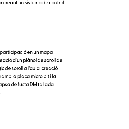
uar creant un sistema de control
 i participació en un mapa
creació d'un plànol de soroll del
 de soroll a l’aula: creació
a amb la placa micro.bit i la
capsa de fusta DM tallada
.