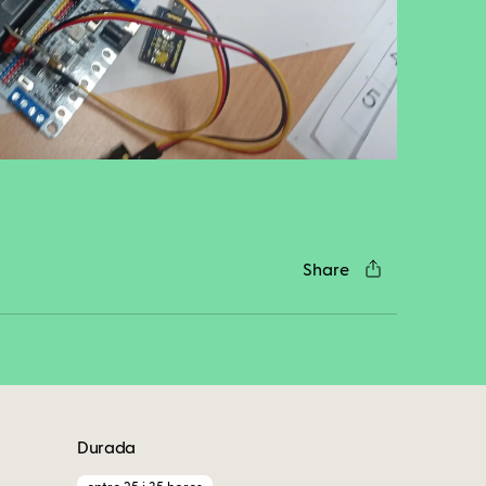
cebook
Twitter
LinkedIn
WhatsApp
Reddit
Gmail
Email
Share
Durada