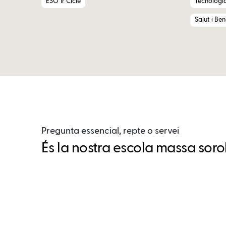
ESO 1r Cicle
Tecnologi
Salut i Be
Pregunta essencial, repte o servei
És la nostra escola massa sor