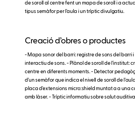
de soroll al centre fent un mapa de soroll i a act
tipus semàfor per l'aula i un tríptic divulgatiu.
Creació d’obres o productes
- Mapa sonor del barri: registre de sons del barri
interactiu de sons. - Plànol de soroll de l'institut: 
centre en diferents moments. - Detector pedagògic
d'un semàfor que indica el nivell de soroll de l'aul
placa d'extensions micro:shield muntat a a una 
amb làser. - Tríptic informatiu sobre salut auditiva