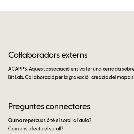
Col·laboradors externs
ACAPPS. Aquest associació ens va fer una xerrada sobre 
Bit Lab. Col·laboració per la gravació i creació del mapa s
Preguntes connectores
Quina repercussió té el soroll a l'aula?
Com ens afecta el soroll?