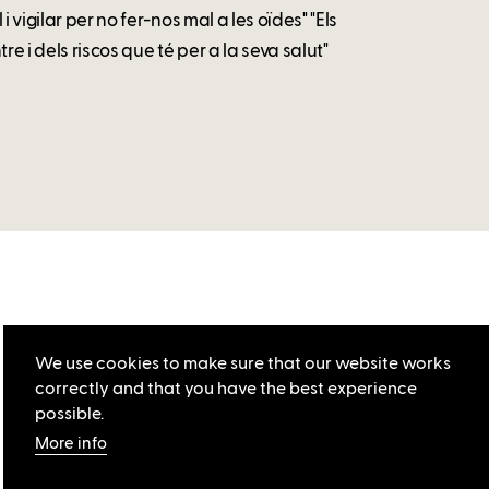
 vigilar per no fer-nos mal a les oïdes" "Els
e i dels riscos que té per a la seva salut"
We use cookies to make sure that our website works
correctly and that you have the best experience
possible.
More info