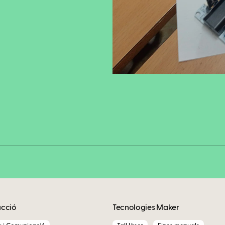
Fa
Copy
acció
Tecnologies Maker