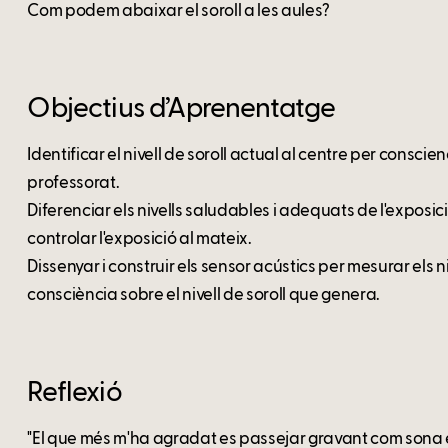
Com podem abaixar el soroll a les aules?
Objectius d’Aprenentatge
Identificar el nivell de soroll actual al centre per consci
professorat.
Diferenciar els nivells saludables i adequats de l'exposici
controlar l'exposició al mateix.
Dissenyar i construir els sensor acústics per mesurar els n
consciència sobre el nivell de soroll que genera.
Reflexió
"El que més m'ha agradat es passejar gravant com sona e