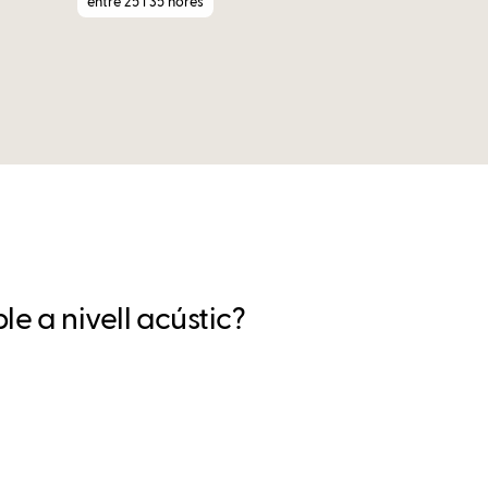
entre 25 i 35 hores
e a nivell acústic?