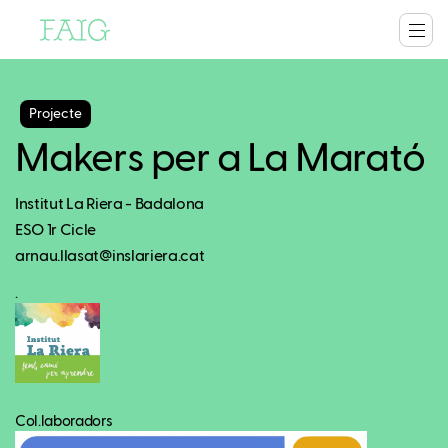
Projecte
Makers per a La Marató
Institut La Riera - Badalona
ESO 1r Cicle
arnau.llasat@inslariera.cat
.
Col.laboradors