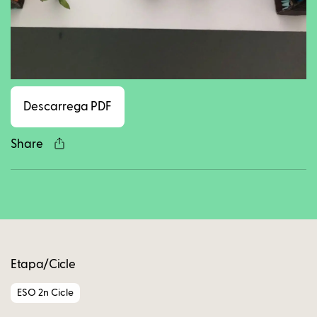
Facebook
Twitter
LinkedIn
WhatsApp
Reddit
Gmail
Ema
Descarrega PDF
Share
Copy
Etapa/Cicle
ESO 2n Cicle