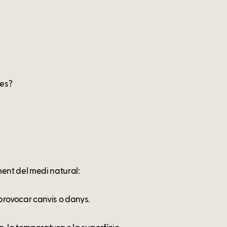
tes?
ent del medi natural:
provocar canvis o danys.