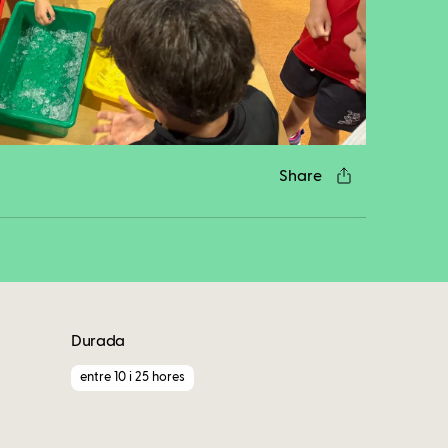
cebook
Twitter
LinkedIn
WhatsApp
Reddit
Gmail
Email
Share
Durada
entre 10 i 25 hores