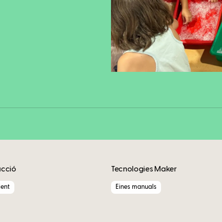
Fa
Copy
acció
Tecnologies Maker
ent
Eines manuals