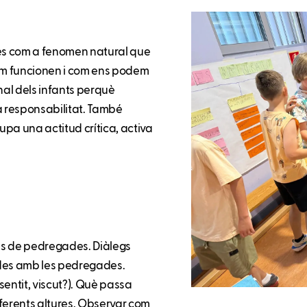
es com a fenomen natural que
om funcionen i com ens podem
nal dels infants perquè
la responsabilitat. També
pa una actitud crítica, activa
als de pedregades. Diàlegs
ades amb les pedregades.
 sentit, viscut?). Què passa
iferents altures. Observar com