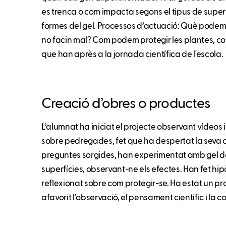
es trenca o com impacta segons el tipus de super
formes del gel. Processos d’actuació: Què pode
no facin mal? Com podem protegir les plantes, co
que han après a la jornada científica de l'escola.
Creació d’obres o productes
L’alumnat ha iniciat el projecte observant vídeos
sobre pedregades, fet que ha despertat la seva cu
preguntes sorgides, han experimentat amb gel de
superfícies, observant-ne els efectes. Han fet hip
reflexionat sobre com protegir-se. Ha estat un pro
afavorit l’observació, el pensament científic i la 