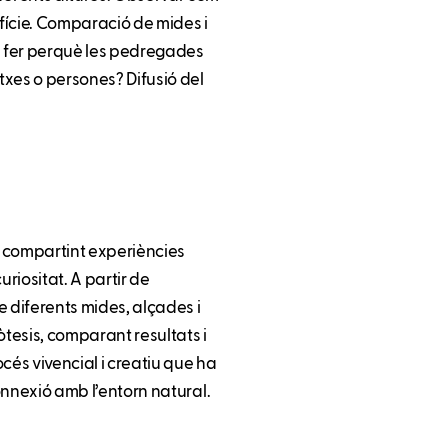
fície. Comparació de mides i
m fer perquè les pedregades
txes o persones? Difusió del
 i compartint experiències
riositat. A partir de
 diferents mides, alçades i
òtesis, comparant resultats i
cés vivencial i creatiu que ha
connexió amb l’entorn natural.