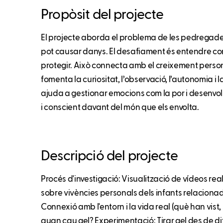
Propòsit del projecte
El projecte aborda el problema de les pedregad
pot causar danys. El desafiament és entendre c
protegir. Això connecta amb el creixement perso
fomenta la curiositat, l’observació, l’autonomia i 
ajuda a gestionar emocions com la por i desenvolu
i conscient davant del món que els envolta.
Descripció del projecte
Procés d'investigació: Visualització de vídeos re
sobre vivències personals dels infants relacion
Connexió amb l'entorn i la vida real (què han vist,
quan cau gel? Experimentació: Tirar gel des de d