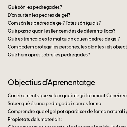
Què són les pedregades?
D’on surten les pedres de gel?
Com són les pedres de gel? Totes són iguals?
Què passa quan les llencem des de diferents llocs?
Què es trenca o es fa mal quan cauen pedres de gel?
Com podem protegir les persones, les plantes i els objec
Què hem après sobre les pedregades?
Objectius d’Aprenentatge
Coneixements que volem que integri l’alumnat:Coneixem
Saber què és una pedregada i com es forma.
Comprendre que el gel pot aparèixer de forma natural i 
Propietats dels materials: