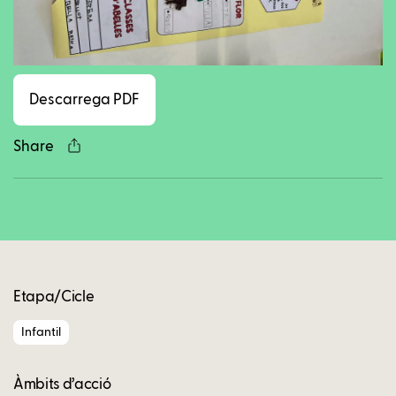
Facebook
Twitter
LinkedIn
WhatsApp
Reddit
Gmail
Ema
Descarrega PDF
Share
Copy
Etapa/Cicle
Infantil
Àmbits d’acció