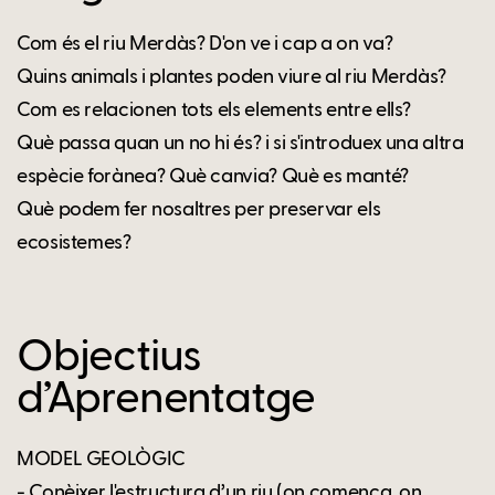
Com és el riu Merdàs? D'on ve i cap a on va?
Quins animals i plantes poden viure al riu Merdàs?
Com es relacionen tots els elements entre ells?
Què passa quan un no hi és? i si s'introduex una altra
espècie forànea? Què canvia? Què es manté?
Què podem fer nosaltres per preservar els
ecosistemes?
Objectius
d’Aprenentatge
MODEL GEOLÒGIC
- Conèixer l'estructura d’un riu (on comença, on