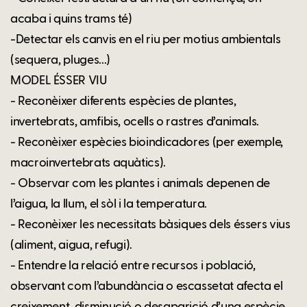
acaba i quins trams té)
-Detectar els canvis en el riu per motius ambientals
(sequera, pluges...)
MODEL ÉSSER VIU
- Reconèixer diferents espècies de plantes,
invertebrats, amfibis, ocells o rastres d’animals.
- Reconèixer espècies bioindicadores (per exemple,
macroinvertebrats aquàtics).
- Observar com les plantes i animals depenen de
l’aigua, la llum, el sòl i la temperatura.
- Reconèixer les necessitats bàsiques dels éssers vius
(aliment, aigua, refugi).
- Entendre la relació entre recursos i població,
observant com l’abundància o escassetat afecta el
creixement, disminució o desaparició d’una espècie.