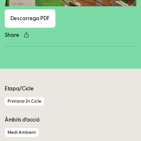
Facebook
Twitter
LinkedIn
WhatsApp
Reddit
Gmail
Ema
Descarrega PDF
Share
Copy
Etapa/Cicle
Primària 2n Cicle
Àmbits d’acció
Medi Ambient