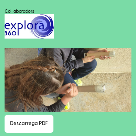
Col.laboradors
Facebook
Twitter
LinkedIn
WhatsApp
Reddit
Gmail
Ema
Descarrega PDF