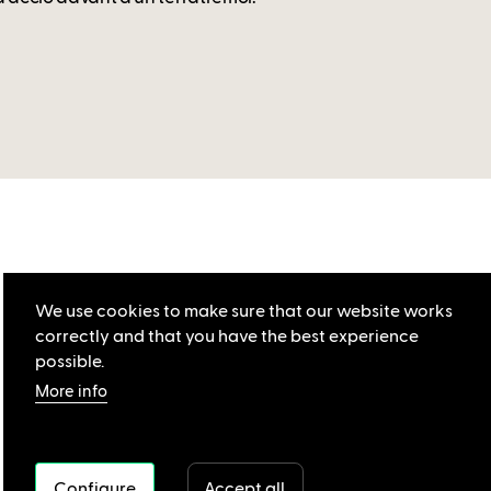
We use cookies to make sure that our website works
correctly and that you have the best experience
possible.
More info
Configure
Accept all