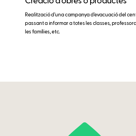
Creació d’obres o productes
Realització d'una campanya d'evacuació del centr
passant a informar a totes les classes, professor
les famílies, etc.