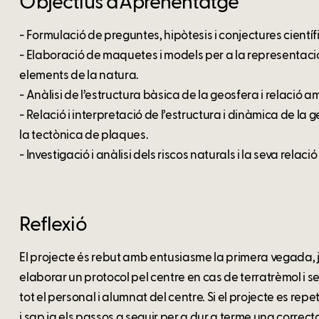
Objectius d’Aprenentatge
- Formulació de preguntes, hipòtesis i conjectures cientí
- Elaboració de maquetes i models per a la representaci
elements de la natura.
- Anàlisi de l’estructura bàsica de la geosfera i relació a
- Relació i interpretació de l’estructura i dinàmica de la
la tectònica de plaques.
- Investigació i anàlisi dels riscos naturals i la seva relac
Reflexió
El projecte és rebut amb entusiasme la primera vegada, ja
elaborar un protocol pel centre en cas de terratrèmol i s
tot el personal i alumnat del centre. Si el projecte es repe
i sap ja els passos a seguir per a dur a terme una correc