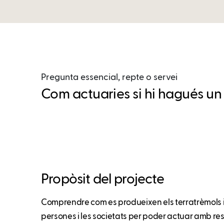
Pregunta essencial, repte o servei
Com actuaries si hi hagués un t
Propòsit del projecte
Comprendre com es produeixen els terratrèmols i
persones i les societats per poder actuar amb re