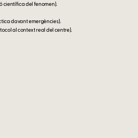
ó científica del fenomen).
ctica davant emergències).
ocol al context real del centre).