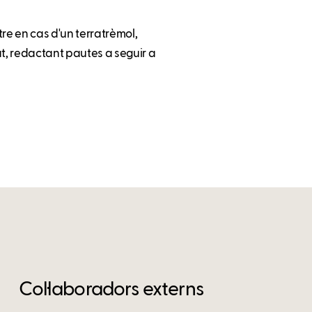
e en cas d'un terratrèmol,
at, redactant pautes a seguir a
Col·laboradors externs