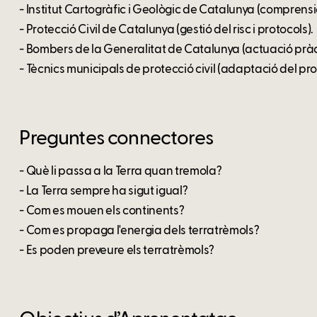
- Institut Cartogràfic i Geològic de Catalunya (comprensi
- Protecció Civil de Catalunya (gestió del risc i protocols).
- Bombers de la Generalitat de Catalunya (actuació prà
- Tècnics municipals de protecció civil (adaptació del prot
Preguntes connectores
- Què li passa a la Terra quan tremola?
- La Terra sempre ha sigut igual?
- Com es mouen els continents?
- Com es propaga l'energia dels terratrèmols?
- Es poden preveure els terratrèmols?