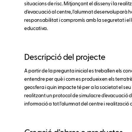
situacions de risc. Mitjançant el disseny i la reali
d'evacuació al centre, l'alumnat desenvoluparà h
responsabilitat i compromís amb la seguretat i el
educativa.
Descripció del projecte
A partir de la pregunta inicial es treballen els c
entendre per què i com es produeixen els terratr
geosfera i quin impacte té per a la societat el seu 
realitzant un protocol de simulacre d'evacuació de 
informació a tot l'alumnat del centre i realització 