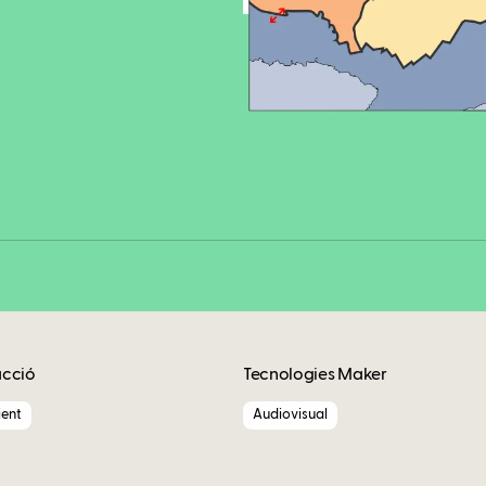
Fa
Copy
acció
Tecnologies Maker
ent
Audiovisual