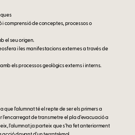
fiques
ó i comprensió de conceptes, processos o
mb el seu origen.
 geosfera i les manifestacions externes a través de
ió amb els processos geològics externs i interns.
 que l'alumnat té el repte de ser els primers a
er l'encarregat de transmetre el pla d'evacuació a
teix, l'alumnat ja parteix que s'ha fet anteriorment
ta acció davant d'un terratrèmol.