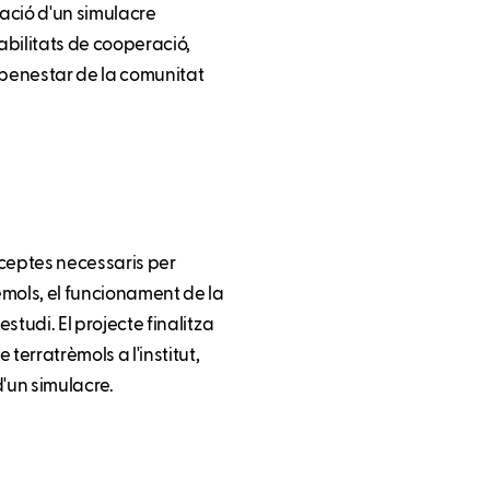
tzació d'un simulacre
abilitats de cooperació,
 benestar de la comunitat
onceptes necessaris per
èmols, el funcionament de la
estudi. El projecte finalitza
terratrèmols a l'institut,
d'un simulacre.