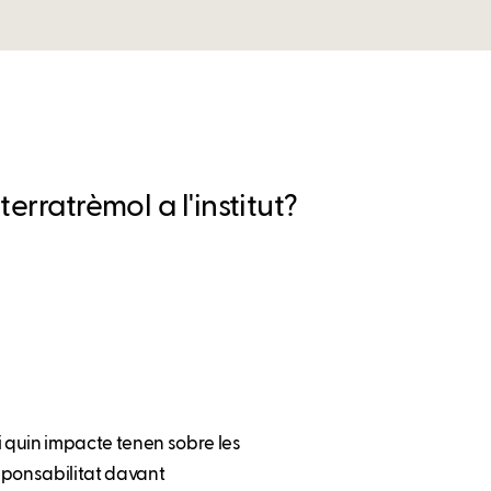
erratrèmol a l'institut?
 quin impacte tenen sobre les
sponsabilitat davant