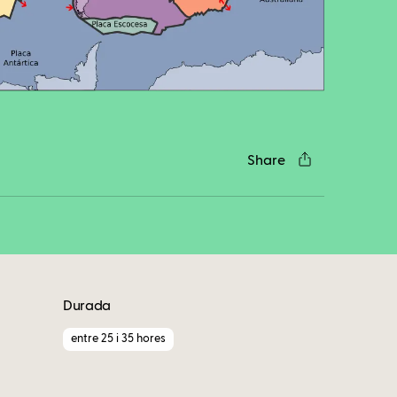
cebook
Twitter
LinkedIn
WhatsApp
Reddit
Gmail
Email
Share
Durada
entre 25 i 35 hores