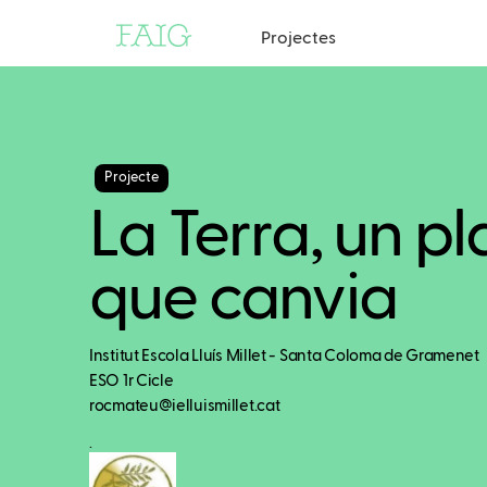
Projectes
Projecte
La Terra, un p
que canvia
Institut Escola Lluís Millet - Santa Coloma de Gramenet
ESO 1r Cicle
rocmateu@ielluismillet.cat
.