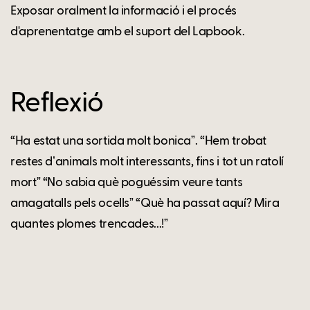
Exposar oralment la informació i el procés
d'aprenentatge amb el suport del Lapbook.
Reflexió
“Ha estat una sortida molt bonicaˮ. “Hem trobat
restes dʼanimals molt interessants, fins i tot un ratolí
mortˮ “No sabia què poguéssim veure tants
amagatalls pels ocellsˮ “Què ha passat aquí? Mira
quantes plomes trencades...!ˮ