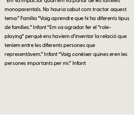
“Em va impactar quan em va parlar de les famílies
monoparentals. No hauria sabut com tractar aquest
tema.” Família “Vaig aprendre que hi ha diferents tipus
de famílies.” Infant “Em va agradar fer el “role-
playing” perquè ens havíem d’inventar la relació que
teníem entre les diferents persones que
representàvem.” Infant “Vaig conèixer quines eren les
persones importants per mi.” Infant