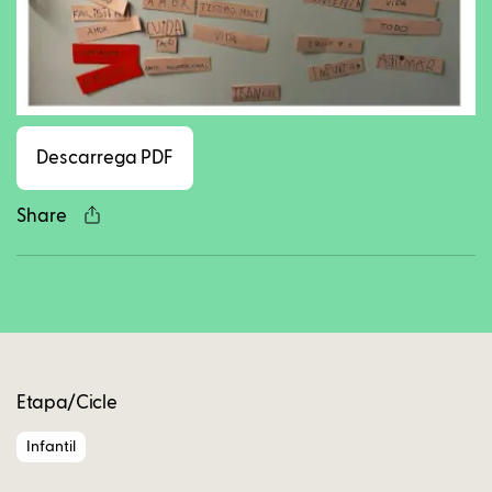
Facebook
Twitter
LinkedIn
WhatsApp
Reddit
Gmail
Ema
Descarrega PDF
Share
Copy
Etapa/Cicle
Infantil