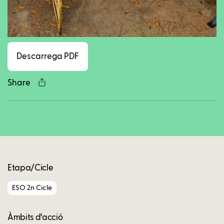
Facebook
Twitter
LinkedIn
WhatsApp
Reddit
Gmail
Ema
Descarrega PDF
Share
Copy
Etapa/Cicle
ESO 2n Cicle
Àmbits d’acció