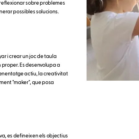
 i reflexionar sobre problemes
nerar possibles solucions.
ar i crear un joc de taula
rn proper. Es desenvolupa a
nentatge actiu, la creativitat
oviment "maker", que posa
va, es defineixen els objectius