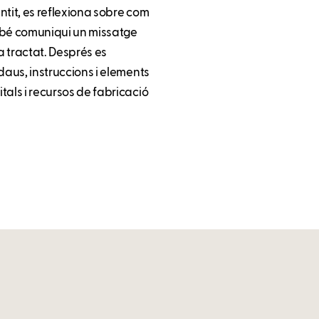
entit, es reflexiona sobre com
també comuniqui un missatge
a tractat. Després es
 daus, instruccions i elements
itals i recursos de fabricació