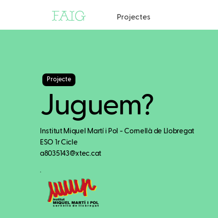
Projectes
Projecte
Juguem?
Institut Miquel Martí i Pol - Cornellà de Llobregat
ESO 1r Cicle
a8035143@xtec.cat
.