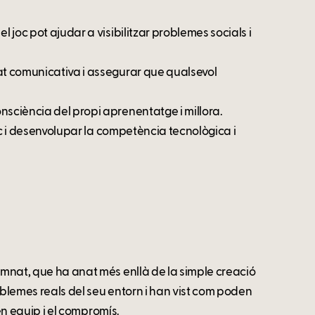
l joc pot ajudar a visibilitzar problemes socials i
tat comunicativa i assegurar que qualsevol
nsciència del propi aprenentatge i millora.
 joc i desenvolupar la competència tecnològica i
lumnat, que ha anat més enllà de la simple creació
oblemes reals del seu entorn i han vist com poden
 en equip i el compromís.