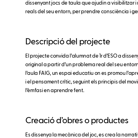
dissenyant jocs de taula que ajudin a visibilitzar
reals del seu entorn, per prendre consciència i ge
Descripció del projecte
El projecte convida l’alumnat de 1r d’ESO a disseny
original a partir d’un problema real del seu ento
l’aula FAIG, un espai educatiu on es promou l’apre
i el pensament crític, seguint els principis del m
l’èmfasi en aprendre fent.
Creació d’obres o productes
Es dissenya la mecànica del joc, es crea la narrati