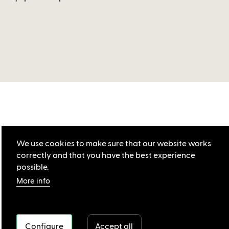
We use cookies to make sure that our website works
correctly and that you have the best experience
possible.
More info
Configure
Accept all