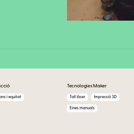
Fa
Copy
acció
Tecnologies Maker
ns i equitat
Tall làser
Impressió 3D
Eines manuals