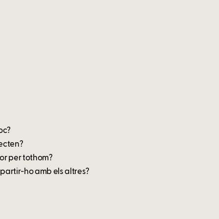
joc?
fecten?
dor per tothom?
artir-ho amb els altres?