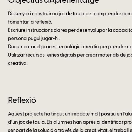
Objectius d’Aprenentatge
Dissenyar i construir un joc de taula per comprendre com e
fomentar la reflexió.
Escriure instruccions clares per desenvolupar la capaci
persona pugui jugar-hi.
Documentar el procés tecnològic i creatiu per prendre co
Utilitzar recursos i eines digitals per crear materials de
creativa.
Reflexió
Aquest projecte ha tingut un impacte molt positiu en l’a
d’un joc de taula. Els alumnes han après a identificar pr
ser part de la solució a través de la creativitat, el treball