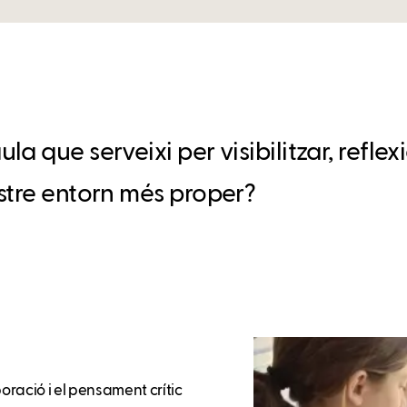
a que serveixi per visibilitzar, refle
stre entorn més proper?
boració i el pensament crític