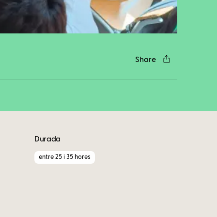
cebook
Twitter
LinkedIn
WhatsApp
Reddit
Gmail
Email
Share
Durada
entre 25 i 35 hores