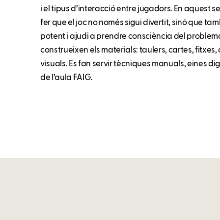
i el tipus d’interacció entre jugadors. En aquest s
fer que el joc no només sigui divertit, sinó que 
potent i ajudi a prendre consciència del problem
construeixen els materials: taulers, cartes, fitxes,
visuals. Es fan servir tècniques manuals, eines dig
de l’aula FAIG.