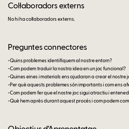
Col·laboradors externs
No hi ha col·laboradors externs.
Preguntes connectores
-Quins problemes identifiquem al nostre entorn?
-Com podem traduir la nostra idea en un joc funcional?
-Quines eines i materials ens ajudaran a crear el nostre 
-Per què aquests problemes són importants i com ens a
-Com podem fer que el nostre joc sigui atractiu i entene
-Què hem après durant aquest procés i com podem comp