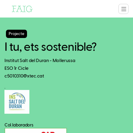
Projecte
I tu, ets sostenible?
Institut Salt del Duran - Mollerussa
ESO 1r Cicle
c5010310@xtec.cat
.
Col.laboradors