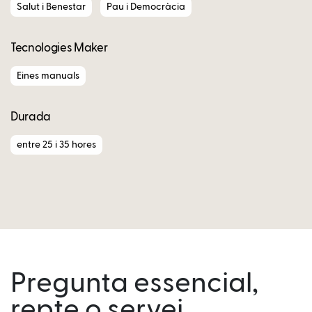
Salut i Benestar
Pau i Democràcia
Tecnologies Maker
Eines manuals
Durada
entre 25 i 35 hores
Pregunta essencial,
repte o servei