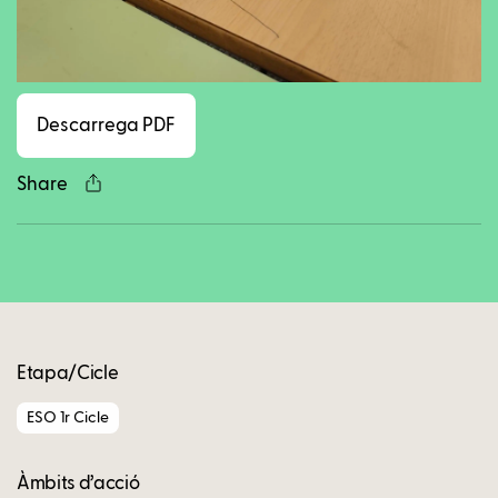
Facebook
Twitter
LinkedIn
WhatsApp
Reddit
Gmail
Ema
Descarrega PDF
Share
Copy
Etapa/Cicle
ESO 1r Cicle
Àmbits d’acció