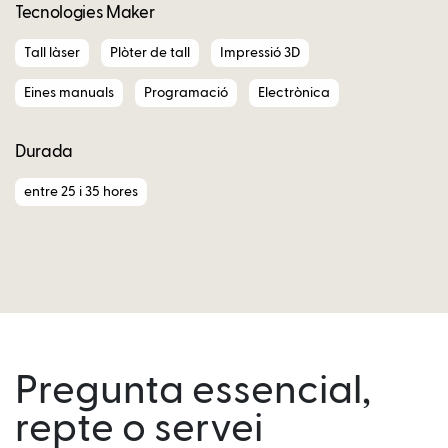
Tecnologies Maker
Tall làser
Plòter de tall
Impressió 3D
Eines manuals
Programació
Electrònica
Durada
entre 25 i 35 hores
Pregunta essencial,
repte o servei