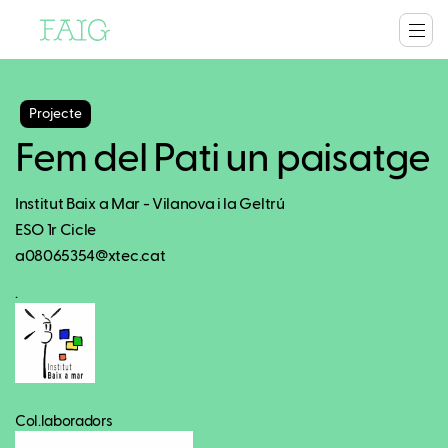
Projecte
Fem del Pati un paisatge
Institut Baix a Mar - Vilanova i la Geltrú
ESO 1r Cicle
a08065354@xtec.cat
.
Col.laboradors