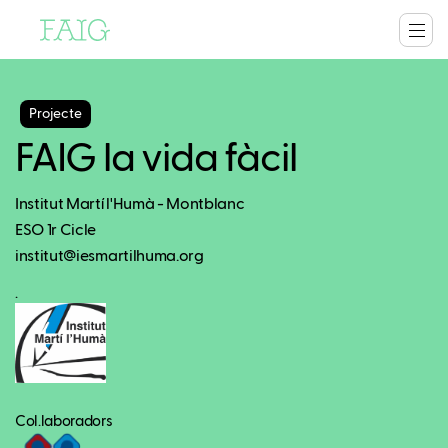
Projecte
FAIG la vida fàcil
Institut Martí l'Humà - Montblanc
ESO 1r Cicle
institut@iesmartilhuma.org
.
Col.laboradors