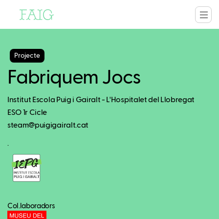
Projecte
Fabriquem Jocs
Institut Escola Puig i Gairalt - L'Hospitalet del Llobregat
ESO 1r Cicle
steam@puigigairalt.cat
.
Col.laboradors