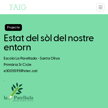
Projecte
Estat del sòl del nostre
entorn
Escola La Parellada - Santa Oliva
Primària 3r Cicle
e3005595@xtec.cat
.