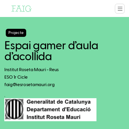
Projecte
Espai gamer d’aula
d’acollida
Institut Roseta Mauri - Reus
ESO 1r Cicle
faig@iesrosetamauri.org
.