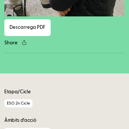
Facebook
Twitter
LinkedIn
WhatsApp
Reddit
Gmail
Ema
Descarrega PDF
Share
Copy
Etapa/Cicle
ESO 2n Cicle
Àmbits d’acció