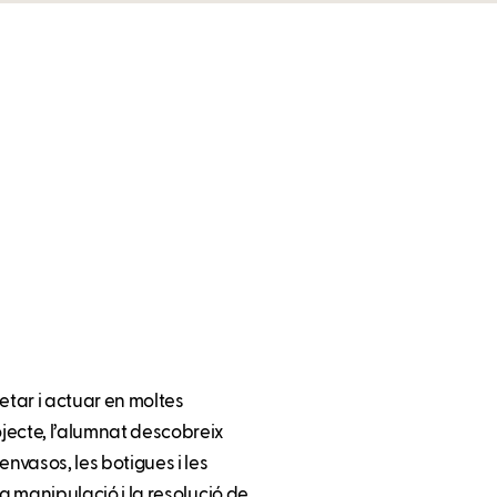
tar i actuar en moltes
jecte, l’alumnat descobreix
envasos, les botigues i les
 la manipulació i la resolució de