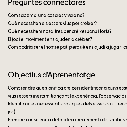
Preguntes connectores
Com sabem si una cosa és viva o no?
Què necessiten els éssers vius per créixer?
Què necessitem nosaltres per créixer sans i forts?
El joc i el moviment ens ajuden a créixer?
Com podria ser el nostre pati perquè ens ajudi a jugar i cr
Objectius d’Aprenentatge
Comprendre què significa créixer i identificar alguns ésse
vius i éssers inerts mitjançant l’experiència, l’observació 
Identificar les necessitats bàsiques dels éssers vius per c
joc).
Prendre consciència del mateix creixement i dels hàbits 