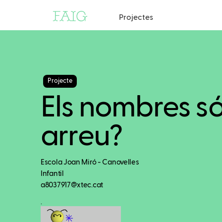
Projectes
Projecte
Els nombres só
arreu?
Escola Joan Miró - Canovelles
Infantil
a8037917@xtec.cat
.