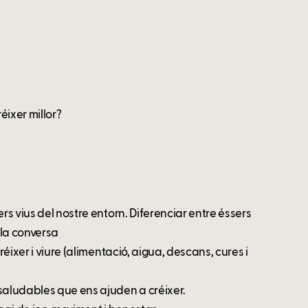
éixer millor?
rs vius del nostre entorn. Diferenciar entre éssers
i la conversa
réixer i viure (alimentació, aigua, descans, cures i
saludables que ens ajuden a créixer.