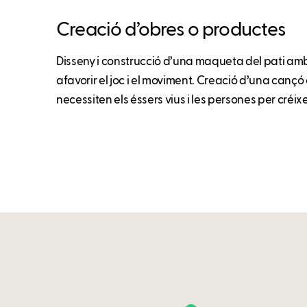
Creació d’obres o productes
Disseny i construcció d’una maqueta del pati amb
afavorir el joc i el moviment. Creació d’una cançó 
necessiten els éssers vius i les persones per créixe