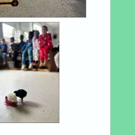
cebook
Twitter
LinkedIn
WhatsApp
Reddit
Gmail
Email