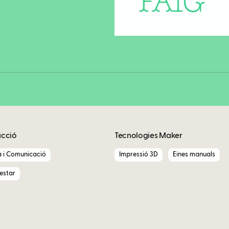
Copy
acció
Tecnologies Maker
a i Comunicació
Impressió 3D
Eines manuals
nestar