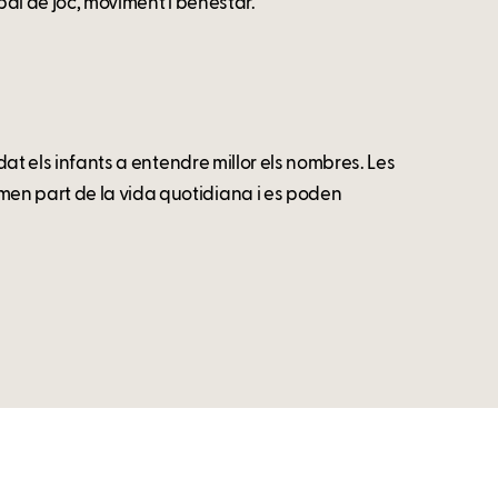
pai de joc, moviment i benestar.
dat els infants a entendre millor els nombres. Les
en part de la vida quotidiana i es poden