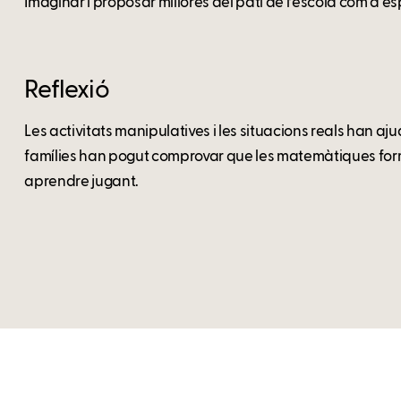
Imaginar i proposar millores del pati de l’escola com a es
Reflexió
Les activitats manipulatives i les situacions reals han aju
famílies han pogut comprovar que les matemàtiques form
aprendre jugant.