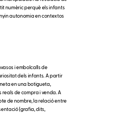
ntit numèric perquè els infants
uanyin autonomia en contextos
envasos i embolcalls de
iositat dels infants. A partir
ineta en una botigueta,
ns reals de compra i venda. A
epte de nombre, la relació entre
entació (grafia, dits,