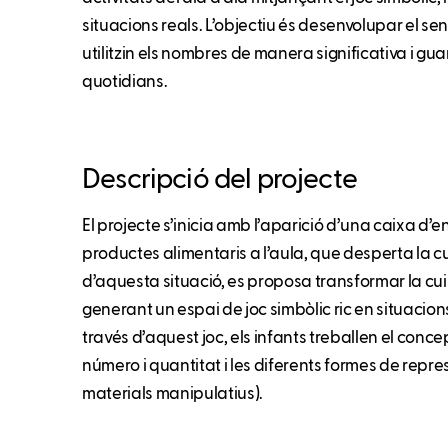
situacions reals. L’objectiu és desenvolupar el se
utilitzin els nombres de manera significativa i g
quotidians.
Descripció del projecte
El projecte s’inicia amb l’aparició d’una caixa d’
productes alimentaris a l’aula, que desperta la cur
d’aquesta situació, es proposa transformar la cu
generant un espai de joc simbòlic ric en situacio
través d’aquest joc, els infants treballen el conc
número i quantitat i les diferents formes de repres
materials manipulatius).