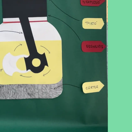
cebook
Twitter
LinkedIn
WhatsApp
Reddit
Gmail
Email