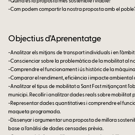
-Quina és la proposta més sostenible i viable?
-Com podem compartir la nostra proposta amb el poble
Objectius d’Aprenentatge
-Analitzar els mitjans de transport individuals i en l'àmbit 
-Conscienciar sobre la problemàtica de la mobilitat al no
-Comprendre el funcionament i ús històric de la màquina
-Comparar el rendiment, eficiència i impacte ambiental 
-Analitzar el tipus de mobilitat a Sant Fost mitjançant l'o
municipi. Recollir i analitzar dades reals sobre mobilitat 
-Representar dades quantitatives i comprendre el func
maqueta programada.
-Dissenyar i argumentar una proposta de millora sostenibl
base a l'anàlisi de dades censades prèvia.