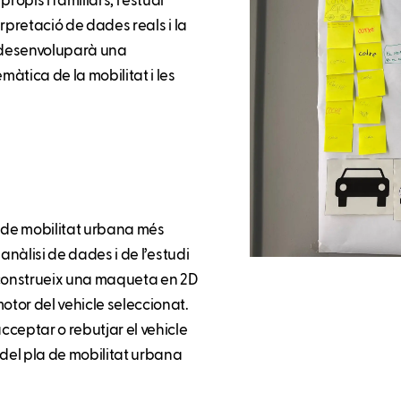
ropis i familiars, l’estudi
terpretació de dades reals i la
 desenvoluparà una
àtica de la mobilitat i les
a de mobilitat urbana més
 anàlisi de dades i de l’estudi
s, construeix una maqueta en 2D
otor del vehicle seleccionat.
acceptar o rebutjar el vehicle
a del pla de mobilitat urbana