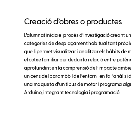
Creació d’obres o productes
L’alumnat inicia el procés d’investigació creant un
categories de desplaçament habitual tant pròpies
que li permet visualitzar i analitzar els hàbits de
el cotxe familiar per deduir la relació entre potè
aprofundint en la comprensió de l’impacte ambien
un cens del parc mòbil de l’entorn i en fa l’anàlis
una maqueta d’un tipus de motor i programa alg
Arduino, integrant tecnologia i programació.