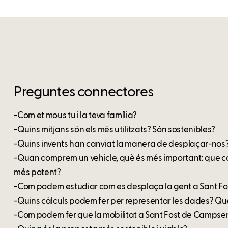
Preguntes connectores
-Com et mous tu i la teva família?
-Quins mitjans són els més utilitzats? Són sostenibles?
-Quins invents han canviat la manera de desplaçar-nos
-Quan comprem un vehicle, què és més important: que co
més potent?
-Com podem estudiar com es desplaça la gent a Sant Fo
-Quins càlculs podem fer per representar les dades? Qu
-Com podem fer que la mobilitat a Sant Fost de Campsent