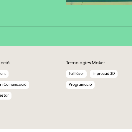
Copy
acció
Tecnologies Maker
ent
Tall làser
Impressió 3D
a i Comunicació
Programació
nestar