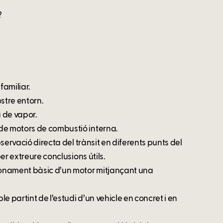
?
familiar.
stre entorn.
 de vapor.
de motors de combustió interna.
bservació directa del trànsit en diferents punts del
per extreure conclusions útils.
ionament bàsic d’un motor mitjançant una
e partint de l’estudi d’un vehicle en concret i en