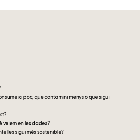
?
nsumeixi poc, que contamini menys o que sigui
st?
è veiem en les dades?
elles sigui més sostenible?