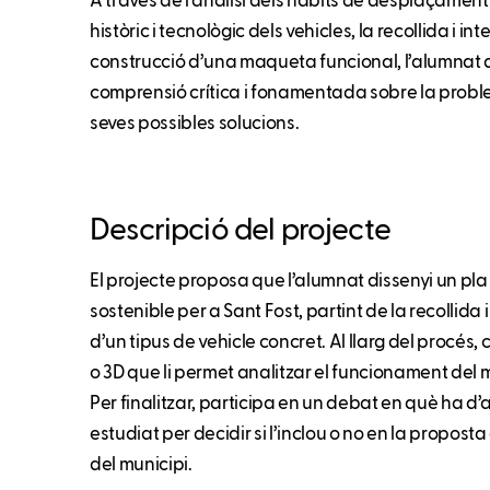
A través de l’anàlisi dels hàbits de desplaçament p
històric i tecnològic dels vehicles, la recollida i in
construcció d’una maqueta funcional, l’alumnat
comprensió crítica i fonamentada sobre la problem
seves possibles solucions.
Descripció del projecte
El projecte proposa que l’alumnat dissenyi un pl
sostenible per a Sant Fost, partint de la recollida i
d’un tipus de vehicle concret. Al llarg del procé
o 3D que li permet analitzar el funcionament del m
Per finalitzar, participa en un debat en què ha d’
estudiat per decidir si l’inclou o no en la propost
del municipi.