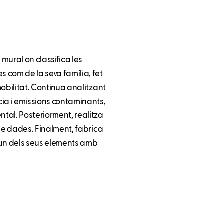
 mural on classifica les
 com de la seva família, fet
 mobilitat. Continua analitzant
ncia i emissions contaminants,
tal. Posteriorment, realitza
i de dades. Finalment, fabrica
un dels seus elements amb