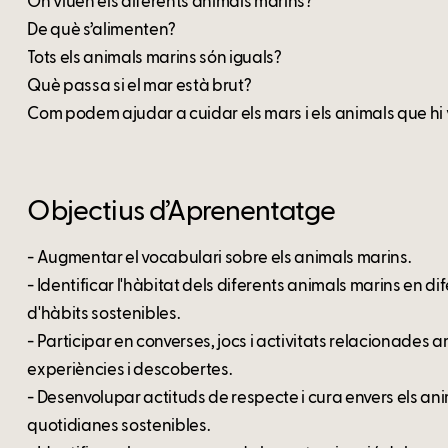
On viuen els diferents animals marins?
De què s’alimenten?
Tots els animals marins són iguals?
Què passa si el mar està brut?
Com podem ajudar a cuidar els mars i els animals que hi
Objectius d’Aprenentatge
- Augmentar el vocabulari sobre els animals marins.
- Identificar l'hàbitat dels diferents animals marins en 
d'hàbits sostenibles.
- Participar en converses, jocs i activitats relacionades
experiències i descobertes.
- Desenvolupar actituds de respecte i cura envers els ani
quotidianes sostenibles.