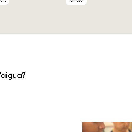
ent
Tall làser
l'aigua?