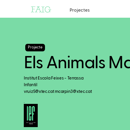
Projectes
Projecte
Els Animals Ma
Institut Escola Feixes - Terrassa
Infantil
vruiz5@xtec.cat mcarpin3@xtec.cat
.