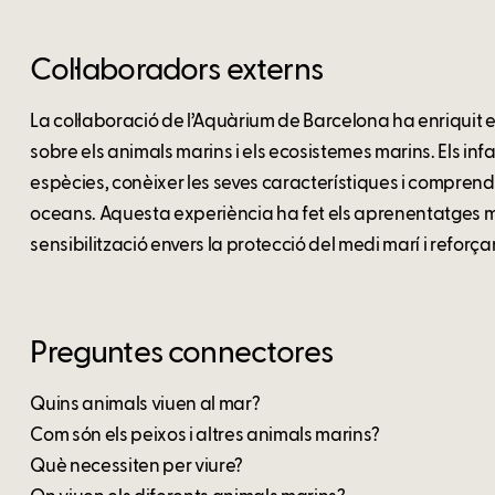
Col·laboradors externs
La col·laboració de l’Aquàrium de Barcelona ha enriquit 
sobre els animals marins i els ecosistemes marins. Els in
espècies, conèixer les seves característiques i comprendr
oceans. Aquesta experiència ha fet els aprenentatges més
sensibilització envers la protecció del medi marí i reforçan
Preguntes connectores
Quins animals viuen al mar?
Com són els peixos i altres animals marins?
Què necessiten per viure?