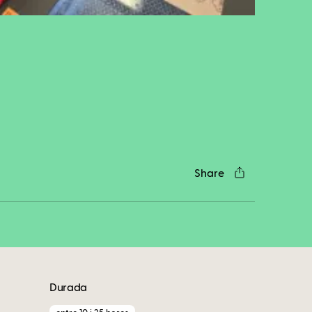
cebook
Twitter
LinkedIn
WhatsApp
Reddit
Gmail
Email
Share
Durada