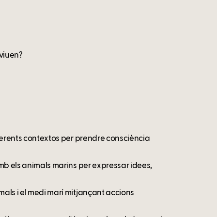
 viuen?
diferents contextos per prendre consciència
 amb els animals marins per expressar idees,
mals i el medi marí mitjançant accions