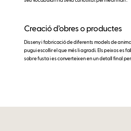
seu vocabulari i la seva curiositat pel medi marí .
Creació d’obres o productes
Disseny i fabricació de diferents models de anim
pugui escollir el que més li agradi. Els peixos es f
sobre fusta i es converteixen en un detall final per 