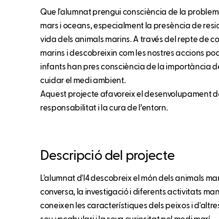
Que l'alumnat prengui consciència de la problem
mars i oceans, especialment la presència de resid
vida dels animals marins. A través del repte de c
marins i descobreixin com les nostres accions pod
infants han pres consciència de la importància de
cuidar el medi ambient.
Aquest projecte afavoreix el desenvolupament de 
responsabilitat i la cura de l’entorn.
Descripció del projecte
L'alumnat d'I4 descobreix el món dels animals mari
conversa, la investigació i diferents activitats ma
coneixen les característiques dels peixos i d'altr