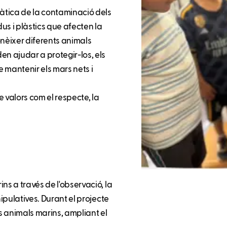
àtica de la contaminació dels
us i plàstics que afecten la
onèixer diferents animals
en ajudar a protegir-los, els
 mantenir els mars nets i
valors com el respecte, la
ns a través de l'observació, la
nipulatives. Durant el projecte
es animals marins, ampliant el