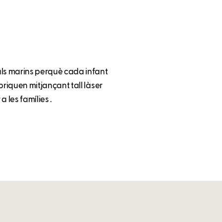
als marins perquè cada infant
abriquen mitjançant tall làser
a les famílies .