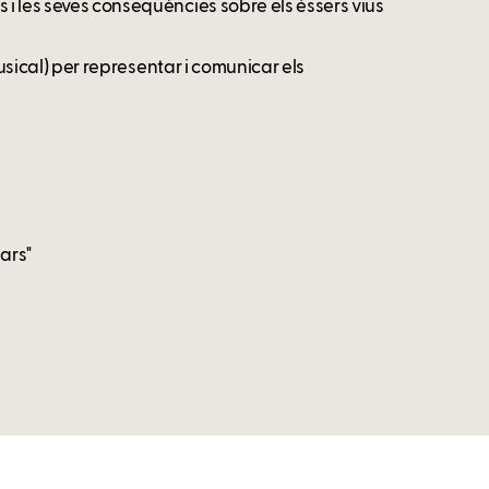
 i les seves conseqüències sobre els éssers vius
 musical) per representar i comunicar els
ars"