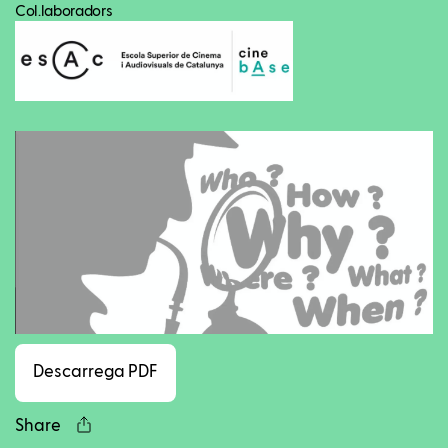
Col.laboradors
Facebook
Twitter
LinkedIn
WhatsApp
Reddit
Gmail
Ema
Descarrega PDF
Share