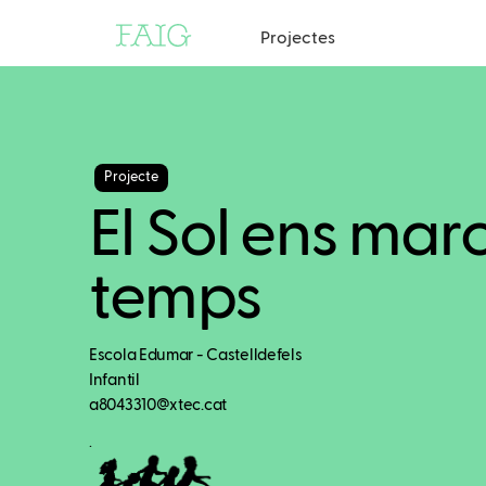
Projectes
Projecte
El Sol ens marc
temps
Escola Edumar - Castelldefels
Infantil
a8043310@xtec.cat
.