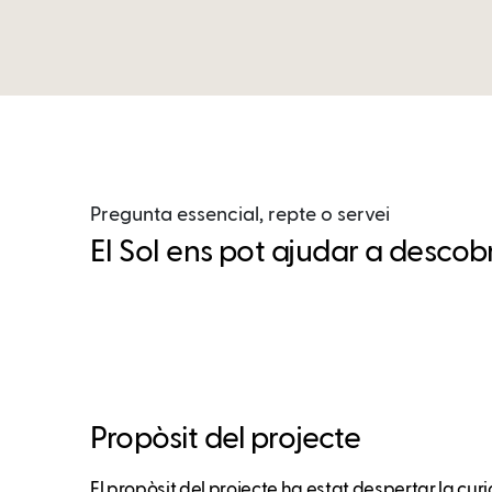
Pregunta essencial, repte o servei
El Sol ens pot ajudar a descobr
Propòsit del projecte
El propòsit del projecte ha estat despertar la curios