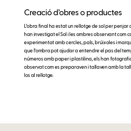
Creació d’obres o productes
L’obra final ha estat un rellotge de sol per penjar a
han investigat el Sol i les ombres observant com ca
experimentat amb cercles, pals, brúixoles i marq
que l’ombra pot ajudar a entendre el pas del tem
números amb paper i plastilina, els han fotografi
observat com es preparaven i tallaven amb la tal
los al rellotge.