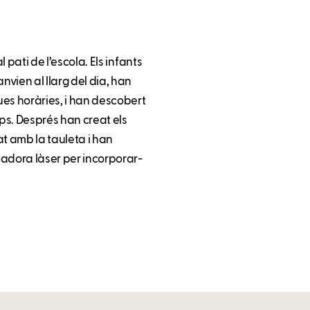
l pati de l’escola. Els infants
nvien al llarg del dia, han
ues horàries, i han descobert
ps. Després han creat els
at amb la tauleta i han
ladora làser per incorporar-