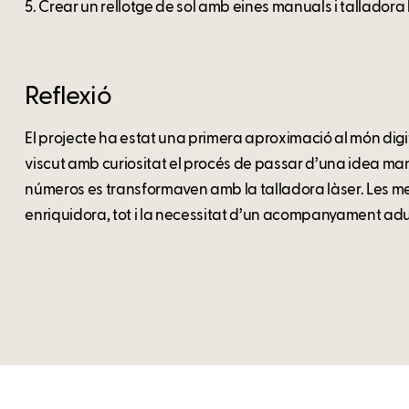
5. Crear un rellotge de sol amb eines manuals i talladora 
Reflexió
El projecte ha estat una primera aproximació al món digita
viscut amb curiositat el procés de passar d’una idea man
números es transformaven amb la talladora làser. Les m
enriquidora, tot i la necessitat d’un acompanyament adul