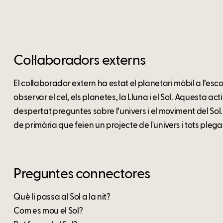
Col·laboradors externs
El col·laborador extern ha estat el planetari mòbil a l’es
observar el cel, els planetes, la Lluna i el Sol. Aquesta ac
despertat preguntes sobre l’univers i el moviment del So
de primària que feien un projecte de l'univers i tots plega
Preguntes connectores
Què li passa al Sol a la nit?
Com es mou el Sol?