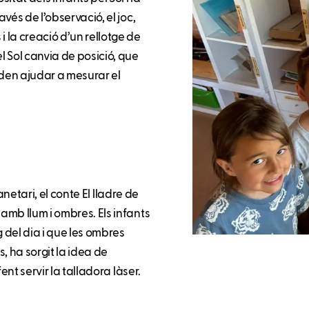
avés de l’observació, el joc,
i la creació d’un rellotge de
 Sol canvia de posició, que
den ajudar a mesurar el
planetari, el conte El lladre de
 amb llum i ombres. Els infants
g del dia i que les ombres
 ha sorgit la idea de
fent servir la talladora làser.