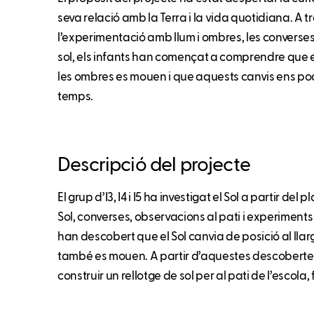
seva relació amb la Terra i la vida quotidiana. A tr
l’experimentació amb llum i ombres, les converses 
sol, els infants han començat a comprendre que el
les ombres es mouen i que aquests canvis ens po
temps.
Descripció del projecte
El grup d’I3, I4 i I5 ha investigat el Sol a partir del 
Sol, converses, observacions al pati i experiments
han descobert que el Sol canvia de posició al llar
també es mouen. A partir d’aquestes descobertes,
construir un rellotge de sol per al pati de l’escola, 