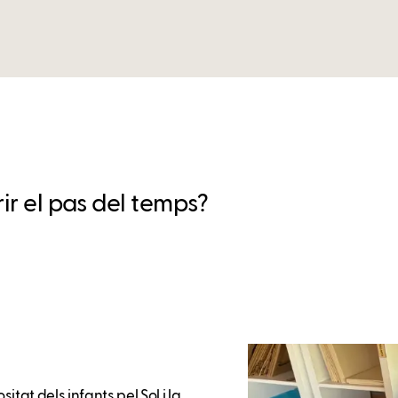
ir el pas del temps?
itat dels infants pel Sol i la