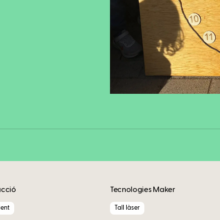
Fa
Copy
acció
Tecnologies Maker
ent
Tall làser