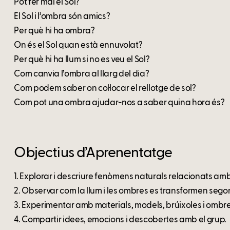
Pot fer mal el Sol?
El Sol i l’ombra són amics?
Per què hi ha ombra?
On és el Sol quan està ennuvolat?
Per què hi ha llum si no es veu el Sol?
Com canvia l’ombra al llarg del dia?
Com podem saber on col·locar el rellotge de sol?
Com pot una ombra ajudar-nos a saber quina hora és?
Objectius d’Aprenentatge
1. Explorar i descriure fenòmens naturals relacionats am
2. Observar com la llum i les ombres es transformen segons
3. Experimentar amb materials, models, brúixoles i ombres
4. Compartir idees, emocions i descobertes amb el grup.