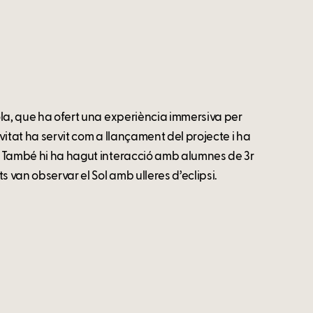
cola, que ha ofert una experiència immersiva per
tivitat ha servit com a llançament del projecte i ha
l. També hi ha hagut interacció amb alumnes de 3r
ts van observar el Sol amb ulleres d’eclipsi.