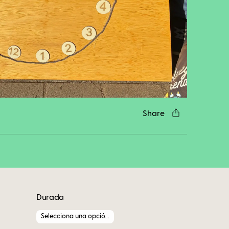
cebook
Twitter
LinkedIn
WhatsApp
Reddit
Gmail
Email
Share
Durada
Selecciona una opció...