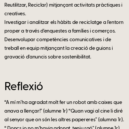
Reutilitzar, Reciclar) mitjançant activitats pràctiques i
creatives.
Investigar i analitzar els hàbits de reciclatge a l'entorn
proper a través d'enquestes a famílies i comerços.
Desenvolupar competències comunicatives i de
treball en equip mitjançant la creació de guions i
gravació d'anuncis sobre sostenibilitat.
Reflexió
“A mí mʼha agradat molt fer un robot amb caixes que
anava a llençar!ˮ (alumne 1r) “Quan vagi al cine li diré
al senyor que on són les altres papereresˮ (alumna 1r).
“ Doncs jo no mʼhavia adonat, teniu raóˮ (alumne 1r).