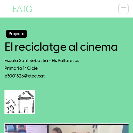
Projecte
El reciclatge al cinema
Escola Sant Sebastià - Els Pallaresos
Primària 1r Cicle
e3001826@xtec.cat
.