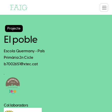
Projecte
El poble
Escola Quermany - Pals
Primària 2n Cicle
b7002651@xtec.cat
.
Col.laboradors