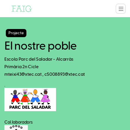
Projecte
El nostre poble
Escola Parc del Saladar - Alcarràs
Primària 2n Cicle
mteixi43@xtec.cat , c5008893@xtec.cat
.
Col.laboradors