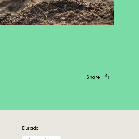
cebook
Twitter
LinkedIn
WhatsApp
Reddit
Gmail
Email
Share
Durada