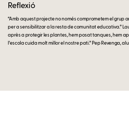
Reflexió
“Amb aquest projecte no només comprometem el grup amb
per a sensibilitzar a la resta de comunitat educativa.” L
après a protegir les plantes, hem posat tanques, hem aprè
l’escola cuida molt millor el nostre pati.” Pep Revenga, al