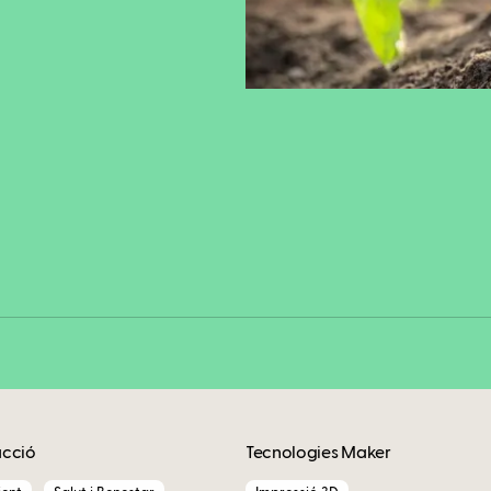
Fa
Copy
acció
Tecnologies Maker