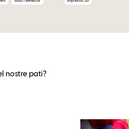
ent
Salut i Benestar
Impressió 3D
l nostre pati?