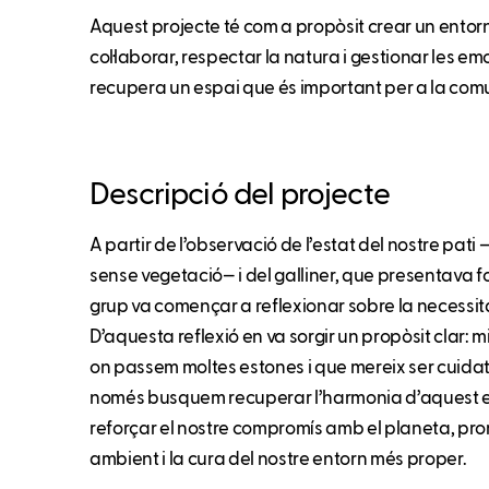
Aquest projecte té com a propòsit crear un entor
col·laborar, respectar la natura i gestionar les em
recupera un espai que és important per a la comun
Descripció del projecte
A partir de l’observació de l’estat del nostre pati
sense vegetació— i del galliner, que presentava for
grup va començar a reflexionar sobre la necessita
D’aquesta reflexió en va sorgir un propòsit clar: mi
on passem moltes estones i que mereix ser cuidat
només busquem recuperar l’harmonia d’aquest e
reforçar el nostre compromís amb el planeta, pro
ambient i la cura del nostre entorn més proper.