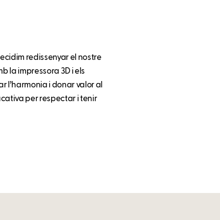
decidim redissenyar el nostre
mb la impressora 3D i els
r l’harmonia i donar valor al
ucativa per respectar i tenir