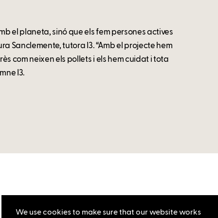
 el planeta, sinó que els fem persones actives
aura Sanclemente, tutora I3. “Amb el projecte hem
s com neixen els pollets i els hem cuidat i tota
umne I3.
We use cookies to make sure that our website works