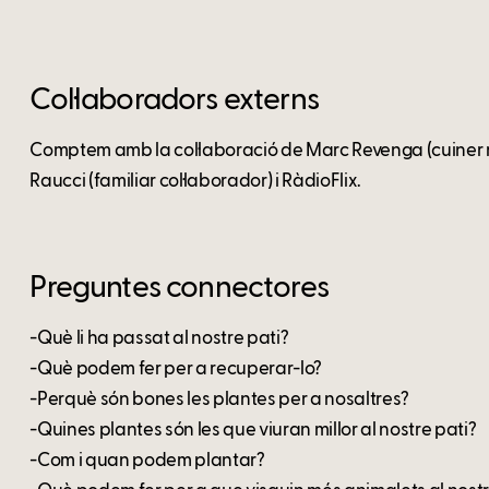
Col·laboradors externs
Comptem amb la col·laboració de Marc Revenga (cuiner re
Raucci (familiar col·laborador) i RàdioFlix.
Preguntes connectores
-Què li ha passat al nostre pati?
-Què podem fer per a recuperar-lo?
-Perquè són bones les plantes per a nosaltres?
-Quines plantes són les que viuran millor al nostre pati?
-Com i quan podem plantar?