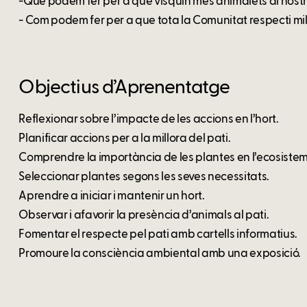
-Què podem fer per a que visquin més animalets al nostr
- Com podem fer per a que tota la Comunitat respecti mill
Objectius d’Aprenentatge
Reflexionar sobre l’impacte de les accions en l’hort.
Planificar accions per a la millora del pati.
Comprendre la importància de les plantes en l’ecosiste
Seleccionar plantes segons les seves necessitats.
Aprendre a iniciar i mantenir un hort.
Observar i afavorir la presència d’animals al pati.
Fomentar el respecte pel pati amb cartells informatius.
Promoure la consciència ambiental amb una exposició.