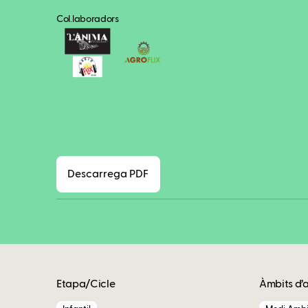
Col.laboradors
Descarrega PDF
Etapa/Cicle
Àmbits d’