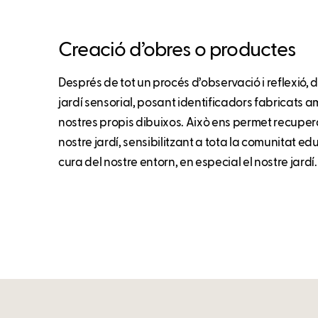
Creació d’obres o productes
Després de tot un procés d’observació i reflexió, 
jardí sensorial, posant identificadors fabricats a
nostres propis dibuixos. Això ens permet recupera
nostre jardí, sensibilitzant a tota la comunitat ed
cura del nostre entorn, en especial el nostre jardí.