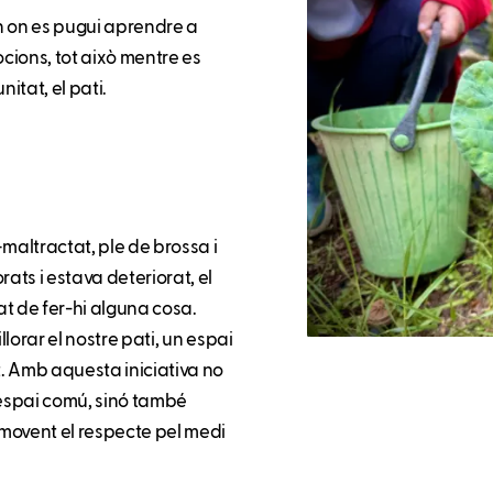
n on es pugui aprendre a
ocions, tot això mentre es
itat, el pati.
 —maltractat, ple de brossa i
ats i estava deteriorat, el
t de fer-hi alguna cosa.
llorar el nostre pati, un espai
. Amb aquesta iniciativa no
spai comú, sinó també
movent el respecte pel medi