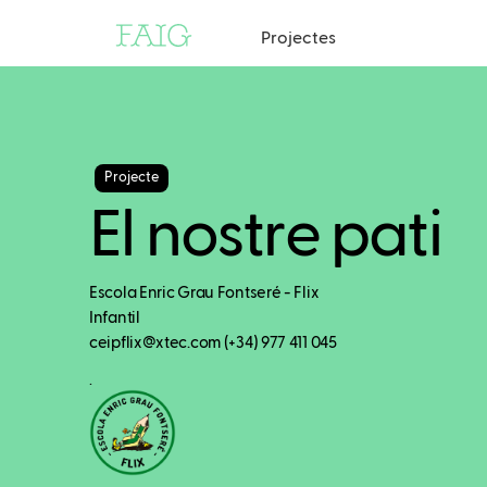
Projectes
Projecte
El nostre pati
Escola Enric Grau Fontseré - Flix
Infantil
ceipflix@xtec.com (+34) 977 411 045
.