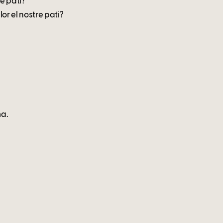
e pati?
or el nostre pati?
ma.