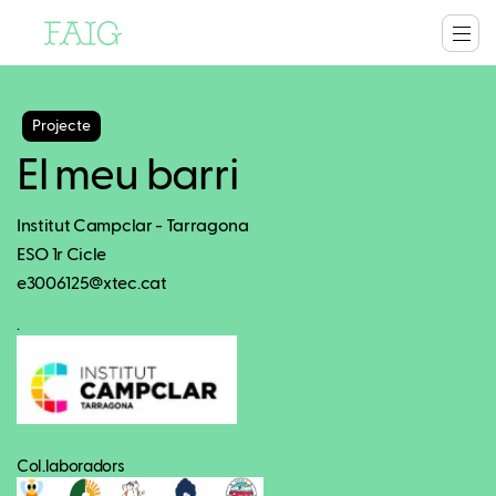
Projecte
El meu barri
Institut Campclar - Tarragona
ESO 1r Cicle
e3006125@xtec.cat
.
Col.laboradors