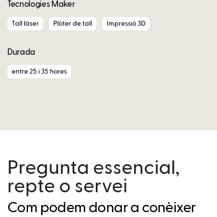
Tecnologies Maker
Tall làser
Plòter de tall
Impressió 3D
Durada
entre 25 i 35 hores
Pregunta essencial,
repte o servei
Com podem donar a conèixer