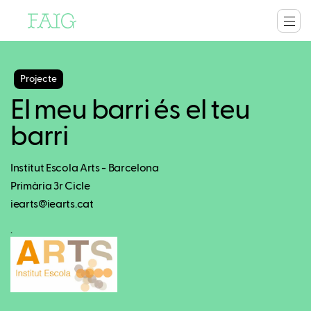
Projecte
El meu barri és el teu
barri
Institut Escola Arts - Barcelona
Primària 3r Cicle
iearts@iearts.cat
.