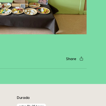
cebook
Twitter
LinkedIn
WhatsApp
Reddit
Gmail
Email
Share
Durada