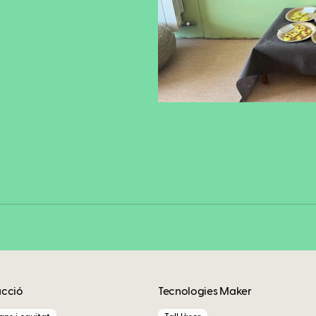
Fa
Copy
acció
Tecnologies Maker