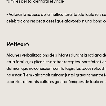
famílies per tal d'enfortir el vincle.
- Valorar la riquesa de la multiculturalitat de l'aula i els
celebracions respectuoses i que afavoreixin una bona c
Reflexió
Algunes verbalitzacions dels infants durant la rotllana
en la família, explicar les nostres receptes i vore fotos i
del món que no coneixíem com lo tagín, los tacos i el sush
ha estat: "Hem xalat molt cuinant junts i gravant mentre f
sobre les diferents cultures gastronòmiques de l'aula en