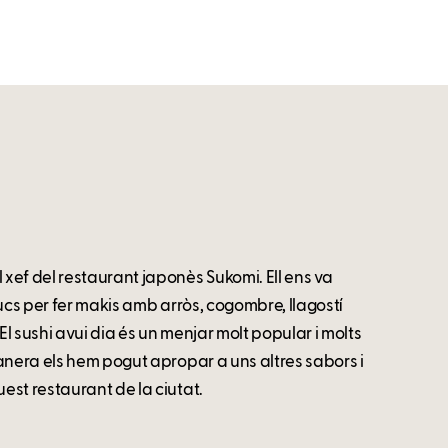
xef del restaurant japonès Sukomi. Ell ens va
ucs per fer makis amb arròs, cogombre, llagostí
El sushi avui dia és un menjar molt popular i molts
anera els hem pogut apropar a uns altres sabors i
est restaurant de la ciutat.