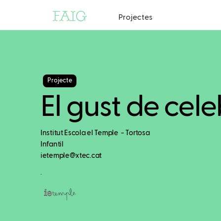
Projectes
Projecte
El gust de cel
Institut Escola el Temple - Tortosa
Infantil
ietemple@xtec.cat
.