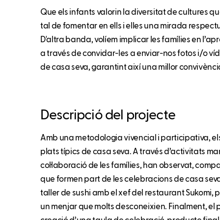
Que els infants valorin la diversitat de cultures qu
tal de fomentar en ells i elles una mirada respe
D'altra banda, volíem implicar les famílies en l’apre
a través de convidar-les a enviar-nos fotos i/o ví
de casa seva, garantint així una millor convivència
Descripció del projecte
Amb una metodologia vivencial i participativa, e
plats típics de casa seva. A través d’activitats man
col·laboració de les famílies, han observat, compar
que formen part de les celebracions de casa seva
taller de sushi amb el xef del restaurant Sukomi,
un menjar que molts desconeixien. Finalment, el 