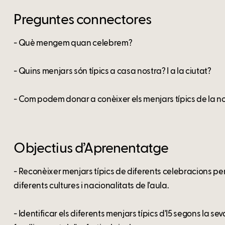
Preguntes connectores
- Què mengem quan celebrem?
- Quins menjars són típics a casa nostra? I a la ciutat?
- Com podem donar a conèixer els menjars típics de la no
Objectius d’Aprenentatge
- Reconèixer menjars típics de diferents celebracions pe
diferents cultures i nacionalitats de l'aula.
- Identificar els diferents menjars típics d'I5 segons la se