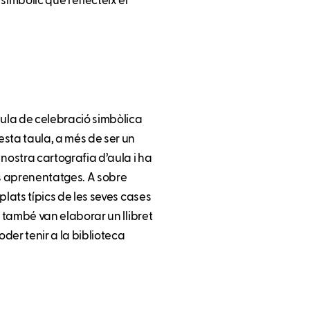
simbòlic que reflecteix el
aula de celebració simbòlica
uesta taula, a més de ser un
nostra cartografia d’aula i ha
s aprenentatges. A sobre
 plats típics de les seves cases
t, també van elaborar un llibret
oder tenir a la biblioteca