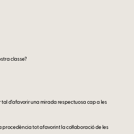
stra classe?
r tal d'afavorir una mirada respectuosa cap a les
va procedència tot afavorint la col·laboració de les