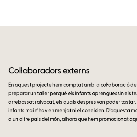
Col·laboradors externs
En aquest projecte hem comptat amb la col·laboració del 
preparar un taller perquè els infants aprenguessin els tr
arrebossat i alvocat, els quals després van poder tastar. 
infants mai n’havien menjat ni el coneixien. D’aquesta m
a un altre país del món, alhora que hem promocionat aqu