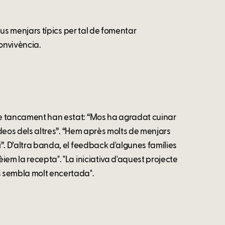
 seus menjars típics per tal de fomentar
onvivència.
 de tancament han estat: “Mos ha agradat cuinar
 vídeos dels altres”. “Hem après molts de menjars
i”. D’altra banda, el feedback d'algunes famílies
èiem la recepta". "La iniciativa d'aquest projecte
s sembla molt encertada".