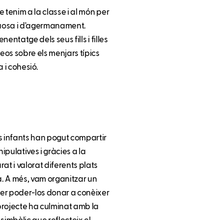
e tenim a la classe i al món per
ctuosa i d'agermanament.
nentatge dels seus fills i filles
deos sobre els menjars típics
 i cohesió.
ls infants han pogut compartir
ipulatives i gràcies a la
at i valorat diferents plats
. A més, vam organitzar un
 per poder-los donar a conèixer
projecte ha culminat amb la