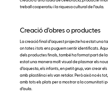
creació d’una taula de celebració, producte final 
treball cooperatiu i la riquesa cultural de l’aula.
Creació d’obres o productes
La creació final d’aquest projecte ha estat una t
on totes i tots ens puguem sentir identificats. Aq
dels productes finals, també ha format part de la 
estat una manera molt visual de plasmar els nou
d’aquesta, els infants, en petit grup, van crear els
amb plastilina i els van retolar. Però això no és to
amb tots els plats per a mostrar a la comunitat i p
d’aula.