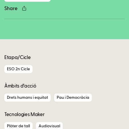
Share
Copy
Etapa/Cicle
ESO 2n Cicle
Àmbits d’acció
Drets humans i equitat
Pau i Democràcia
Tecnologies Maker
Plòter de tall
Audiovisual