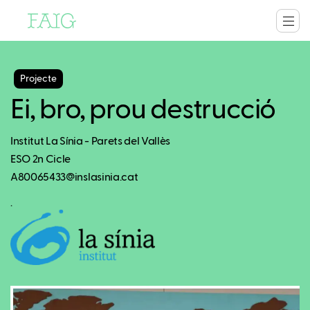
Projecte
Ei, bro, prou destrucció
Institut La Sínia - Parets del Vallès
ESO 2n Cicle
A80065433@inslasinia.cat
.