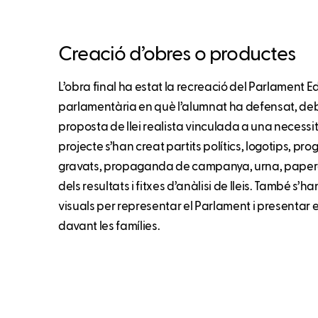
Creació d’obres o productes
L’obra final ha estat la recreació del Parlament
parlamentària en què l’alumnat ha defensat, deb
proposta de llei realista vinculada a una necessit
projecte s’han creat partits polítics, logotips, pr
gravats, propaganda de campanya, urna, paperete
dels resultats i fitxes d’anàlisi de lleis. També s’
visuals per representar el Parlament i presentar e
davant les famílies.