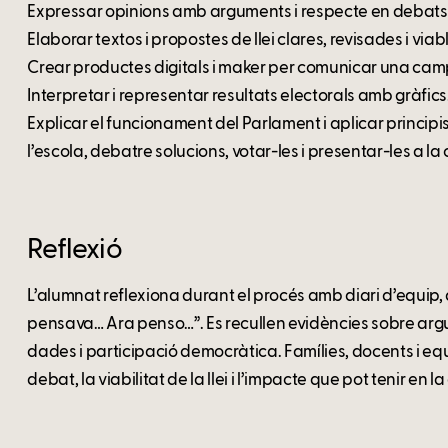
Expressar opinions amb arguments i respecte en debats
Elaborar textos i propostes de llei clares, revisades i viab
Crear productes digitals i maker per comunicar una ca
Interpretar i representar resultats electorals amb gràfics
Explicar el funcionament del Parlament i aplicar princip
l’escola, debatre solucions, votar-les i presentar-les a la
Reflexió
L’alumnat reflexiona durant el procés amb diari d’equip,
pensava… Ara penso…”. Es recullen evidències sobre argu
dades i participació democràtica. Famílies, docents i equ
debat, la viabilitat de la llei i l’impacte que pot tenir en l