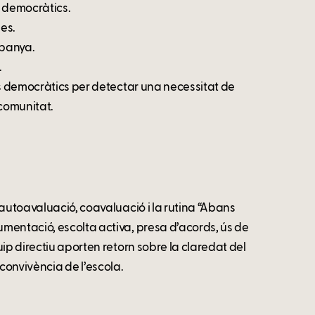
 democràtics.
les.
mpanya.
.
is democràtics per detectar una necessitat de
 comunitat.
 autoavaluació, coavaluació i la rutina “Abans
mentació, escolta activa, presa d’acords, ús de
ip directiu aporten retorn sobre la claredat del
a convivència de l’escola.