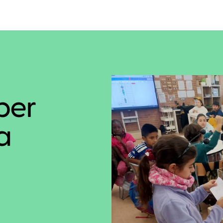
per
a