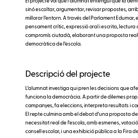
El projecte vol que l’alumnat entengui que la de
sinó escoltar, argumentar, revisar propostes, arri
millorar l’entorn. A través del Parlament Edumar,
pensament crític, expressió oral i escrita, lectura
compromís ciutadà, elaborant una proposta real p
democràtica de l’escola.
Descripció del projecte
L’alumnat investiga qui pren les decisions que af
funciona la democràcia. A partir de dilemes prope
campanyes, fa eleccions, interpreta resultats i c
El repte culmina amb el debat d’una proposta de 
necessitat real de l’escola, amb esmenes, votació 
consell escolar, i una exhibició pública a la Fira d