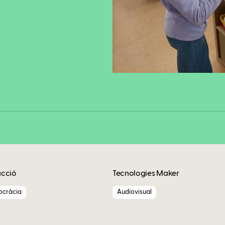
Fa
Copy
acció
Tecnologies Maker
ocràcia
Audiovisual