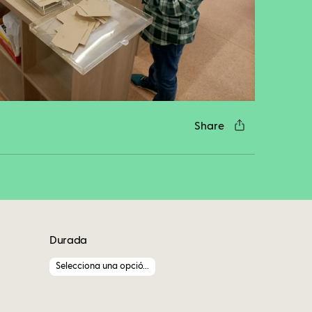
cebook
Twitter
LinkedIn
WhatsApp
Reddit
Gmail
Email
Share
Durada
Selecciona una opció...