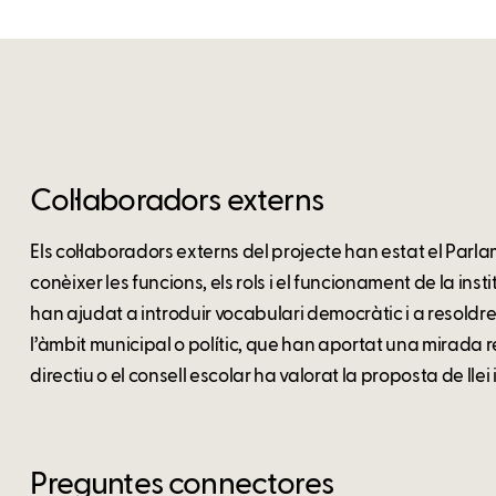
Col·laboradors externs
Els col·laboradors externs del projecte han estat el Par
conèixer les funcions, els rols i el funcionament de la inst
han ajudat a introduir vocabulari democràtic i a resoldr
l’àmbit municipal o polític, que han aportat una mirada r
directiu o el consell escolar ha valorat la proposta de llei 
Preguntes connectores