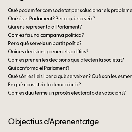
Què podem fer com societat per solucionar els problemes
Què és el Parlament? Per a què serveix?
Qui ens representa al Parlament?
Com es fa una campanya política?
Per a què serveix un partit polític?
Quines decisions prenen els polítics?
Com es prenen les decisions que afecten la societat?
Qui conforma el Parlament?
Què són les lleis i per a què serveixen? Què són les esme
En què consisteix la democràcia?
Com es duu terme un procés electoral o de votacions?
Objectius d’Aprenentatge