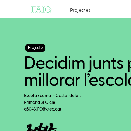
Projectes
Projecte
Decidim junts 
millorar l’escol
Escola Edumar - Castelldefels
Primària 3r Cicle
a8043310@xtec.cat
.