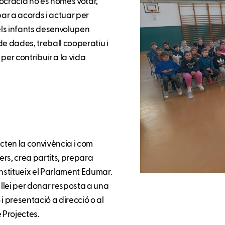
mocràcia no és només votar,
bar a acords i actuar per
 els infants desenvolupen
 de dades, treball cooperatiu i
er contribuir a la vida
ecten la convivència i com
rs, crea partits, prepara
onstitueix el Parlament Edumar.
llei per donar resposta a una
i presentació a direcció o al
e Projectes.