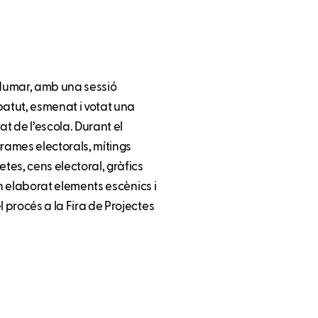
 Edumar, amb una sessió
atut, esmenat i votat una
at de l’escola. Durant el
ogrames electorals, mítings
s, cens electoral, gràfics
han elaborat elements escènics i
l procés a la Fira de Projectes