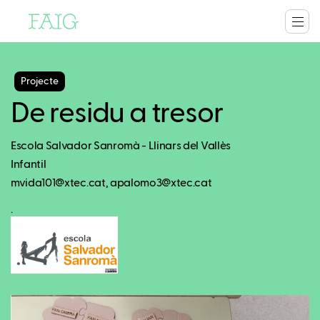
Projecte
De residu a tresor
Escola Salvador Sanromà - Llinars del Vallès
Infantil
mvida101@xtec.cat, apalomo3@xtec.cat
.