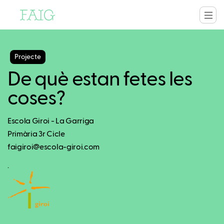
Projecte
De què estan fetes les
coses?
Escola Giroi - La Garriga
Primària 3r Cicle
faigiroi@escola-giroi.com
.