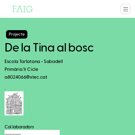
Projecte
De la Tina al bosc
Escola Tarlatana - Sabadell
Primària 1r Cicle
a8024066@xtec.cat
.
Col.laboradors