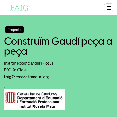
Projecte
Construïm Gaudí peça a
peça
Institut Roseta Mauri - Reus
ESO 2n Cicle
faig@iesrosetamauri.org
.