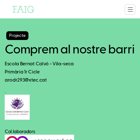
Projecte
Comprem al nostre barri
Escola Bernat Calvó - Vila-seca
Primària 1r Cicle
arodr293@xtec.cat
.
Col.laboradors