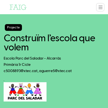
Projecte
Construïm l’escola que
volem
Escola Parc del Saladar - Alcarràs
Primària 1r Cicle
c5008893@xtec.cat, aguerre5@xtec.cat
.