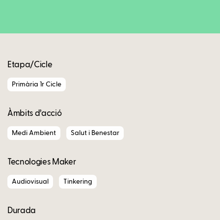
Copy
Etapa/Cicle
Primària 1r Cicle
Àmbits d’acció
Medi Ambient
Salut i Benestar
Tecnologies Maker
Audiovisual
Tinkering
Durada