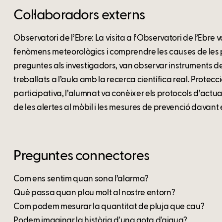
Col·laboradors externs
Observatori de l’Ebre: La visita a l’Observatori de l’Ebre 
fenòmens meteorològics i comprendre les causes de les pl
preguntes als investigadors, van observar instruments d
treballats a l’aula amb la recerca científica real. Protec
participativa, l’alumnat va conèixer els protocols d’actu
de les alertes al mòbil i les mesures de prevenció davant
Preguntes connectores
Com ens sentim quan sona l’alarma?
Què passa quan plou molt al nostre entorn?
Com podem mesurar la quantitat de pluja que cau?
Podem imaginar la història d'una gota d'aigua?