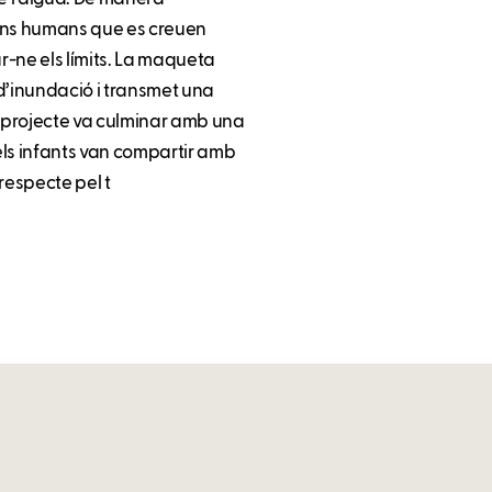
, uns humans que es creuen
ar-ne els límits. La maqueta
d’inundació i transmet una
l projecte va culminar amb una
 els infants van compartir amb
respecte pel t