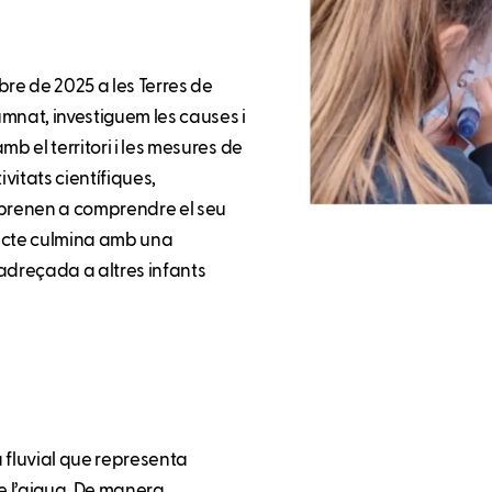
ubre de 2025 a les Terres de
lumnat, investiguem les causes i
b el territori i les mesures de
vitats científiques,
s aprenen a comprendre el seu
jecte culmina amb una
adreçada a altres infants
fluvial que representa
l de l’aigua. De manera