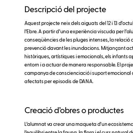
Descripció del projecte
Aquest projecte neix dels aiguats del 12 i 13 d’oct
l’Ebre. A partir d’una experiència viscuda per l’a
conseqüències de les pluges intenses, la relació am
prevenció davant les inundacions. Mitjançant acti
històriques, artístiques i emocionals, els infant
entorn i a actuar de manera responsable. El pro
campanya de conscienciació i suport emocional 
afectats per episodis de DANA.
Creació d’obres o productes
L’alumnat va crear una maqueta d’un ecosistema 
l’equilibri entre la fauna, la flora i el curs natura