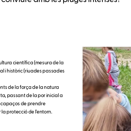
ltura científica (mesura de la
ial i històric (riuades passades
nts de la força de la natura
a, passant de la por inicial a
in capaços de prendre
la protecció de l'entorn.