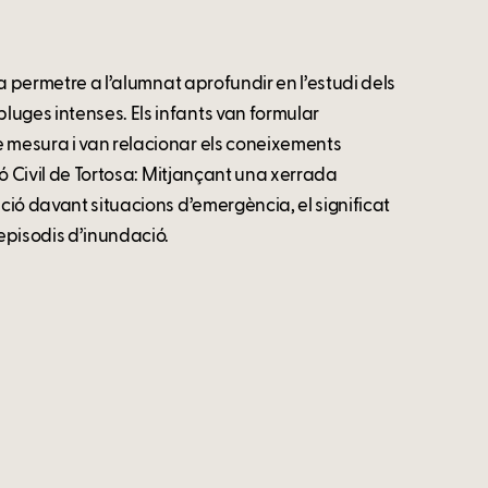
va permetre a l’alumnat aprofundir en l’estudi dels
uges intenses. Els infants van formular
e mesura i van relacionar els coneixements
ció Civil de Tortosa: Mitjançant una xerrada
ació davant situacions d’emergència, el significat
 episodis d’inundació.