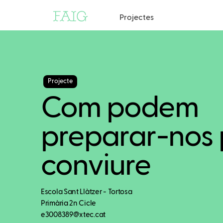
Projectes
Projecte
Com podem
preparar-nos 
conviure
Escola Sant Llàtzer - Tortosa
Primària 2n Cicle
e3008389@xtec.cat