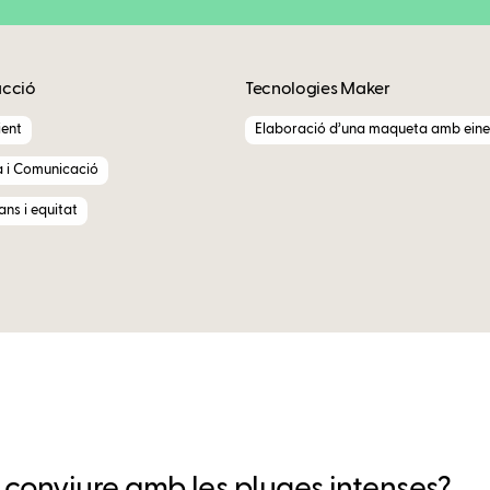
acció
Tecnologies Maker
ent
Elaboració d’una maqueta amb eine
a i Comunicació
ns i equitat
onviure amb les pluges intenses?