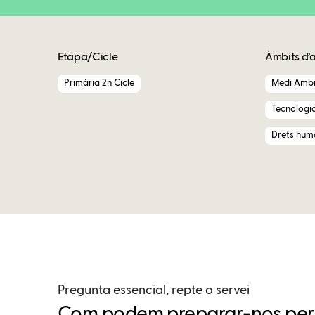
Etapa/Cicle
Àmbits d’
Primària 2n Cicle
Medi Ambi
Tecnologi
Drets huma
Pregunta essencial, repte o servei
Com podem preparar-nos per c