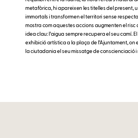
metafòrica, hi apareixen les titelles del present
immortals i transformen el territori sense respect
mostra com aquestes accions augmenten el risc 
idea clau: l’aigua sempre recupera el seu camí. E
exhibició artística a la plaça de l’Ajuntament, on
la ciutadania el seu missatge de conscienciació i 