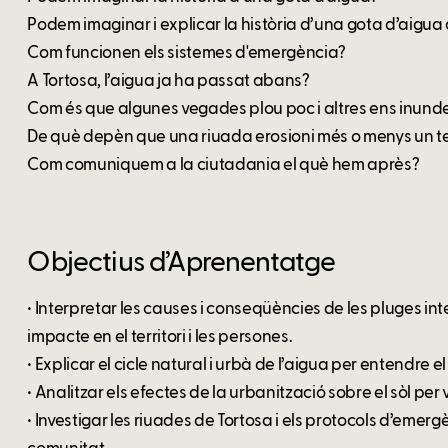
Podem imaginar i explicar la història d’una gota d’aigua q
Com funcionen els sistemes d'emergència?
A Tortosa, l’aigua ja ha passat abans?
Com és que algunes vegades plou poc i altres ens inun
De què depèn que una riuada erosioni més o menys un t
Com comuniquem a la ciutadania el què hem après?
Objectius d’Aprenentatge
• Interpretar les causes i conseqüències de les pluges in
impacte en el territori i les persones.
• Explicar el cicle natural i urbà de l’aigua per entendre el
• Analitzar els efectes de la urbanització sobre el sòl per 
• Investigar les riuades de Tortosa i els protocols d’eme