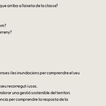
ue arriba a l'aixeta de la classe?
dem?
erreny?
tenses i les inundacions per comprendre el seu
 seu recorregut i usos.
valorar una gestió sostenible del territori.
rgència per comprendre la resposta de la