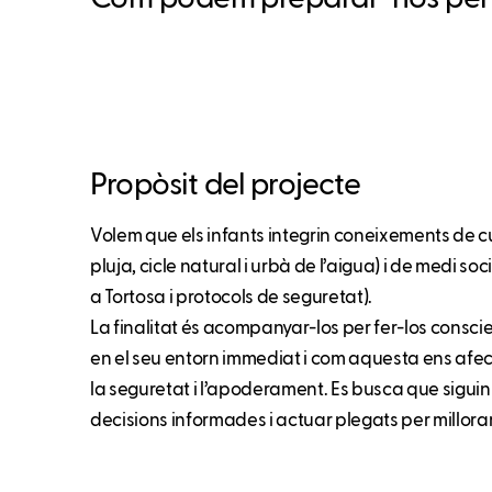
Propòsit del projecte
Volem que els infants integrin coneixements de cu
pluja, cicle natural i urbà de l’aigua) i de medi soc
a Tortosa i protocols de seguretat).
La finalitat és acompanyar-los per fer-los conscie
en el seu entorn immediat i com aquesta ens afect
la seguretat i l’apoderament. Es busca que sigu
decisions informades i actuar plegats per millorar 