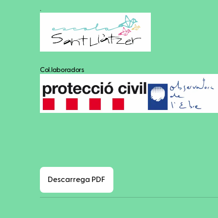
.
Col.laboradors
Descarrega PDF