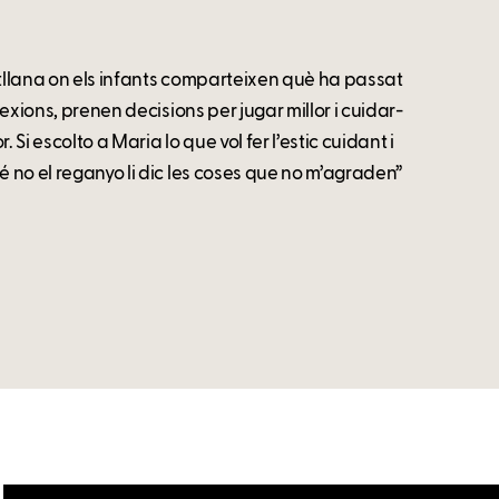
otllana on els infants comparteixen què ha passat
lexions, prenen decisions per jugar millor i cuidar-
. Si escolto a Maria lo que vol fer l’estic cuidant i
é no el reganyo li dic les coses que no m’agraden”