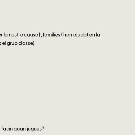
r la nostra causa) , famílies ( han ajudat en la
 el grup classe).
ue facin quan jugues?