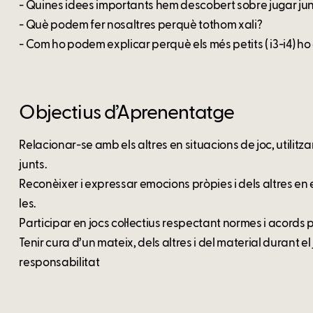
- Quines idees importants hem descobert sobre jugar ju
- Què podem fer nosaltres perquè tothom xali?
- Com ho podem explicar perquè els més petits ( i3-i4) h
Objectius d’Aprenentatge
Relacionar-se amb els altres en situacions de joc, utilitza
junts.
Reconèixer i expressar emocions pròpies i dels altres en el
les.
Participar en jocs col·lectius respectant normes i acords
Tenir cura d’un mateix, dels altres i del material durant e
responsabilitat