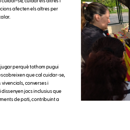
cuidar-se, cuidar els altres i
cions afecten els altres per
xalar.
m jugar perquè tothom pugui
 descobreixen que cal cuidar-se,
s vivencials, converses i
 dissenyen jocs inclusius que
ents de pati, contribuint a