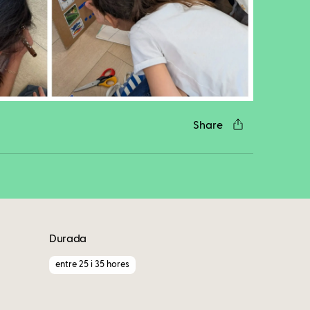
cebook
Twitter
LinkedIn
WhatsApp
Reddit
Gmail
Email
Share
Durada
entre 25 i 35 hores