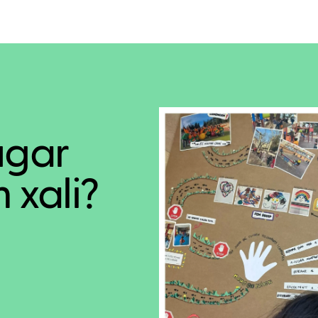
ugar
 xali?