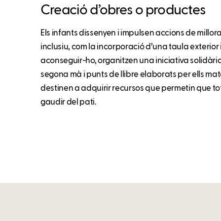
Creació d’obres o productes
Els infants dissenyen i impulsen accions de millora
inclusiu, com la incorporació d’una taula exterior 
aconseguir-ho, organitzen una iniciativa solidàri
segona mà i punts de llibre elaborats per ells matei
destinen a adquirir recursos que permetin que tots
gaudir del pati.