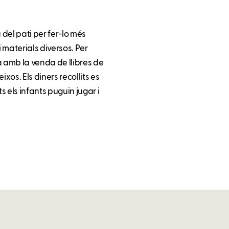
 del pati per fer-lo més
i materials diversos. Per
a amb la venda de llibres de
xos. Els diners recollits es
 els infants puguin jugar i