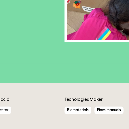
Fa
Copy
acció
Tecnologies Maker
nestar
Biomaterials
Eines manuals