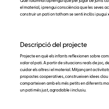
Que l’alumnat aprengui que per jugar bé junts cal 
el material, i prengui consciència que les seves ac
construir un pati on tothom se senti inclòs i pugui 
Descripció del projecte
Projecte en què els infants reflexionen sobre co
xalar al pati. A partir de situacions reals de joc,
cuidar els altres i el material. Mitjançant activitat
propostes cooperatives, construeixen idees clau i
comparteixen amb els més petits en diferents mom
un pati més just, agradable i inclusiu.