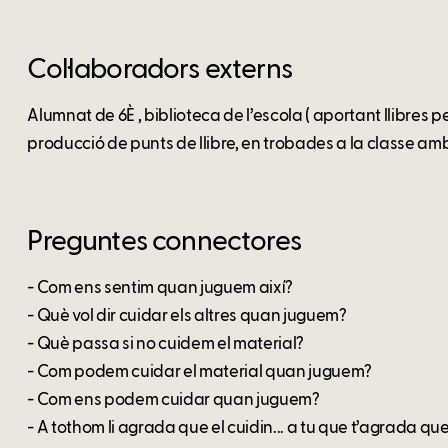
Col·laboradors externs
Alumnat de 6È , biblioteca de l’escola ( aportant llibres pe
producció de punts de llibre, en trobades a la classe amb
Preguntes connectores
- Com ens sentim quan juguem així?
- Què vol dir cuidar els altres quan juguem?
- Què passa si no cuidem el material?
- Com podem cuidar el material quan juguem?
- Com ens podem cuidar quan juguem?
- A tothom li agrada que el cuidin... a tu que t’agrada q