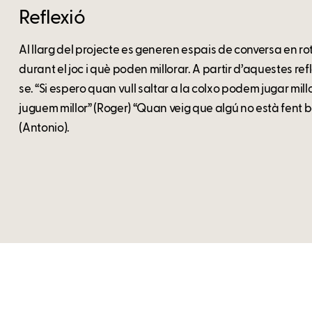
Reflexió
Al llarg del projecte es generen espais de conversa en r
durant el joc i què poden millorar. A partir d’aquestes ref
se. “Si espero quan vull saltar a la colxo podem jugar millor
juguem millor” (Roger) “Quan veig que algú no està fent b
(Antonio).