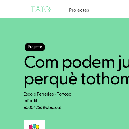
Projectes
Projecte
Com podem j
perquè tothom
Escola Ferreries - Tortosa
Infantil
e3004256@xtec.cat
.