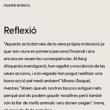
nostre entorn.
Reflexió
"Aquesta activitat neix de la seva pròpia motivació ja
que van viure en primera persona l’incendi i ara
encara en veuen les conseqüències. Al llarg
d’aquesta investigació, han agafat consciència de les
seves accions, i a la vegada han pogut realitzar una
bona acció pel medi ambient" Mireia i Raquel,
mestres "Volem que els nostres boscos estiguin nets
perquè així els podem gaudir nosaltres però també
són la llar de molts animals i ens donen oxigen". Irene,