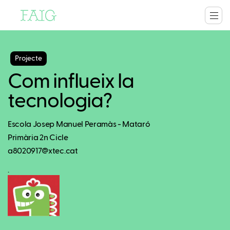
Projecte
Com influeix la
tecnologia?
Escola Josep Manuel Peramàs - Mataró
Primària 2n Cicle
a8020917@xtec.cat
.