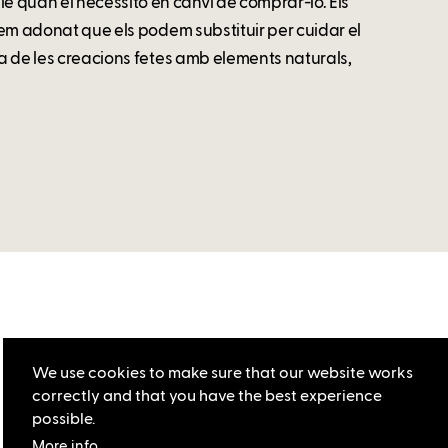
 quan el necessito en canvi de comprar-lo. Els
 hem adonat que els podem substituir per cuidar el
sa de les creacions fetes amb elements naturals,
We use cookies to make sure that our website works
correctly and that you have the best experience
possible.
More info