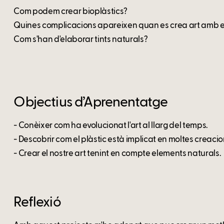
Com podem crear bioplàstics?
Quines complicacions apareixen quan es crea art amb 
Com s'han d'elaborar tints naturals?
Objectius d’Aprenentatge
- Conèixer com ha evolucionat l'art al llarg del temps.
- Descobrir com el plàstic està implicat en moltes creacion
- Crear el nostre art tenint en compte elements naturals.
Reflexió