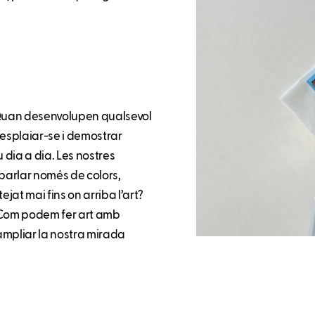
. Quan desenvolupen qualsevol
 esplaiar-se i demostrar
 dia a dia. Les nostres
 parlar només de colors,
at mai fins on arriba l’art?
 Com podem fer art amb
ampliar la nostra mirada