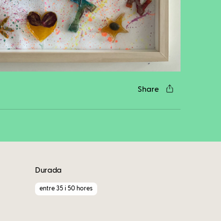
cebook
Twitter
LinkedIn
WhatsApp
Reddit
Gmail
Email
Share
Durada
entre 35 i 50 hores