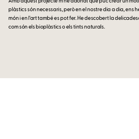
Amb aquest projecte m'he adonat que puc crear un motlle
plàstics són necessaris, però en el nostre dia a dia, ens
món i en l'art també es pot fer. He descobert la delicade
com són els bioplàstics o els tints naturals.