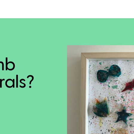
mb
rals?