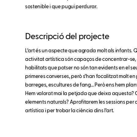
sostenible i que pugui perdurar.
Descripció del projecte
L’art és un aspecte que agrada molt als infants
activitat artística són capaços de concentrar-se,
habilitats que potser no són tan evidents en el seu
primeres converses, però s’han focalitzat molt en
barreges, escultures de fang… Però ens hem plantej
Hem valorat mai la petjada que deixa aquesta?
elements naturals? Aprofitarem les sessions per 
artística i per trobar la ciència dins l’art.