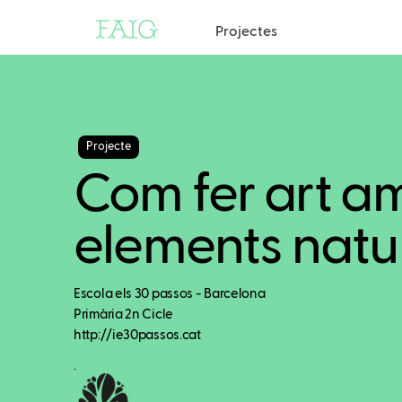
Projectes
Projecte
Com fer art a
elements natu
Escola els 30 passos - Barcelona
Primària 2n Cicle
http://ie30passos.cat
.