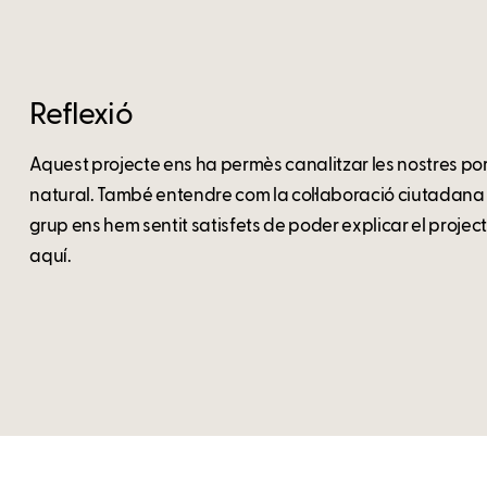
Reflexió
Aquest projecte ens ha permès canalitzar les nostres po
natural. També entendre com la col·laboració ciutadana po
grup ens hem sentit satisfets de poder explicar el projecte
aquí.