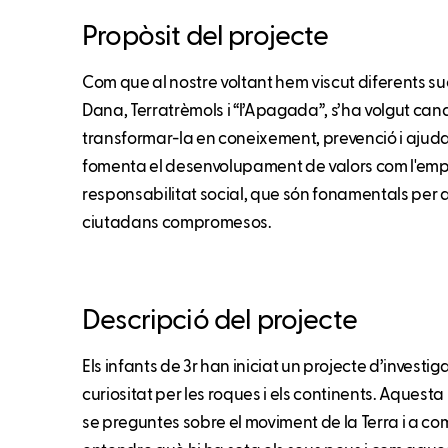
Propòsit del projecte
Com que al nostre voltant hem viscut diferents 
Dana, Terratrèmols i “l’Apagada”, s’ha volgut cana
transformar-la en coneixement, prevenció i ajuda 
fomenta el desenvolupament de valors com l'empati
responsabilitat social, que són fonamentals per 
ciutadans compromesos.
Descripció del projecte
Els infants de 3r han iniciat un projecte d’investig
curiositat per les roques i els continents. Aquesta
se preguntes sobre el moviment de la Terra i a c