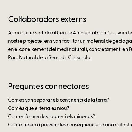
Col·laboradors externs
Arran d'una sortida al Centre Ambiental Can Coll, vam te
nostre projecte i ens van facilitar un material de geolog
en el coneixement del medi natural i, concretament, en l'es
Parc Natural de la Serra de Collserola.
Preguntes connectores
Com es van separar els continents de la terra?
Com és que el terra es mou?
Com es formen les roques i els minerals?
Com ajudem a prevenir les conseqüències d'una catàstr