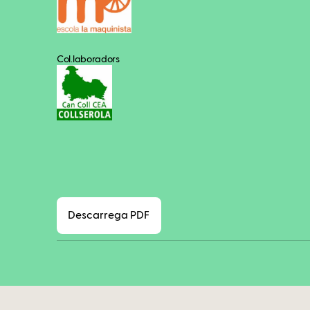
Col.laboradors
Descarrega PDF