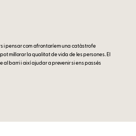
rs i pensar com afrontaríem una catàstrofe
t millorar la qualitat de vida de les persones. El
 al barri i així ajudar a prevenir si ens passés