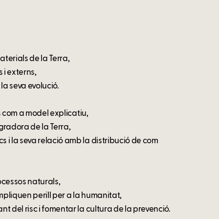
aterials de la Terra,
 i externs,
la seva evolució.
es com a model explicatiu,
gradora de la Terra,
 i la seva relació amb la distribució de com
rocessos naturals,
pliquen perill per a la humanitat,
 del risc i fomentar la cultura de la prevenció.