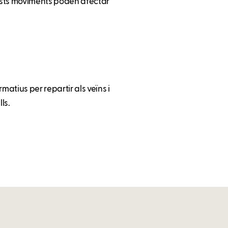
ests moviments poden afectar
matius per repartir als veïns i
ls.