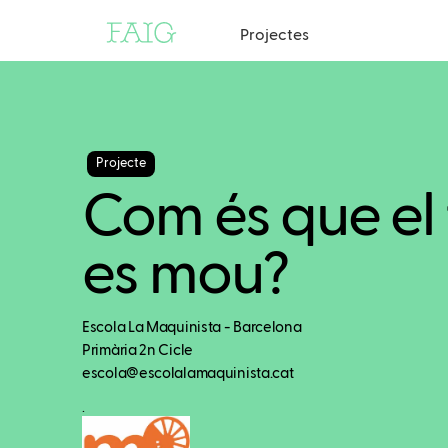
Projectes
Projecte
Com és que el 
es mou?
Escola La Maquinista - Barcelona
Primària 2n Cicle
escola@escolalamaquinista.cat
.