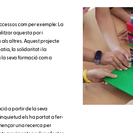
successos com per exemple: La
litzar aquesta por i
als altres. Aquest projecte
a, la solidaritat i la
a la seva formació com a
ació a partir de la seva
 inquietud els ha portat a fer-
omençar una recerca per