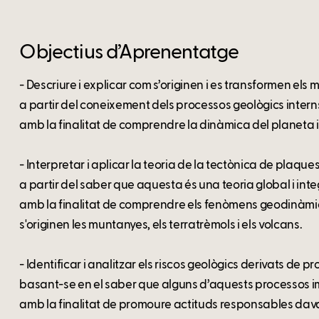
Objectius d’Aprenentatge
- Descriure i explicar com s’originen i es transformen els m
a partir del coneixement dels processos geològics interns
amb la finalitat de comprendre la dinàmica del planeta i 
- Interpretar i aplicar la teoria de la tectònica de plaqu
a partir del saber que aquesta és una teoria global i inte
amb la finalitat de comprendre els fenòmens geodinàmics
s'originen les muntanyes, els terratrèmols i els volcans.
- Identificar i analitzar els riscos geològics derivats de p
basant-se en el saber que alguns d’aquests processos im
amb la finalitat de promoure actituds responsables davant