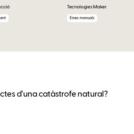
acció
Tecnologies Maker
ent
Eines manuals
tes d'una catàstrofe natural?