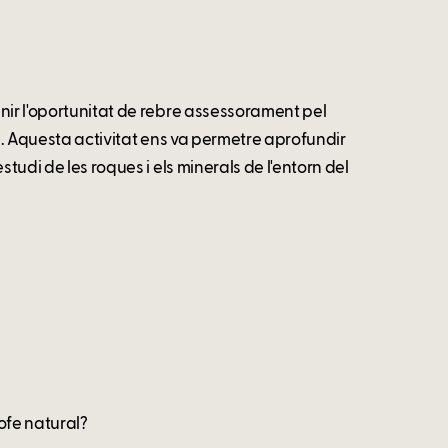
nir l'oportunitat de rebre assessorament pel
ia. Aquesta activitat ens va permetre aprofundir
tudi de les roques i els minerals de l'entorn del
ofe natural?