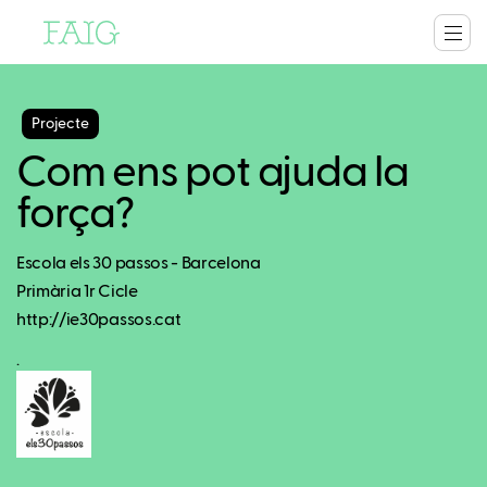
Projecte
Com ens pot ajuda la
força?
Escola els 30 passos - Barcelona
Primària 1r Cicle
http://ie30passos.cat
.