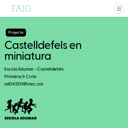
Projecte
Castelldefels en
miniatura
Escola Edumar - Castelldefels
Primària 1r Cicle
a8043310@xtec.cat
.