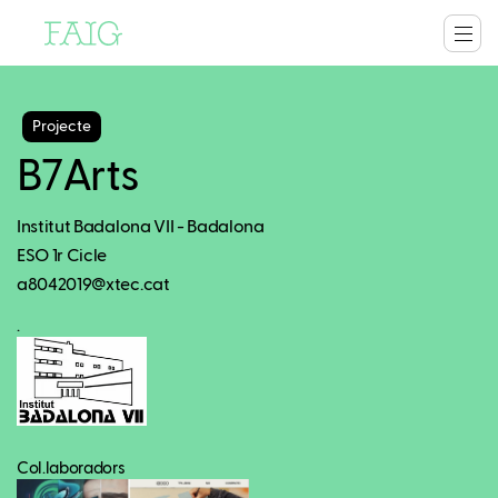
Projecte
B7Arts
Institut Badalona VII - Badalona
ESO 1r Cicle
a8042019@xtec.cat
.
Col.laboradors